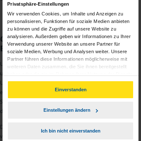
Privatsphäre-Einstellungen
Wir verwenden Cookies, um Inhalte und Anzeigen zu
personalisieren, Funktionen für soziale Medien anbieten
zu können und die Zugriffe auf unsere Website zu
Checkliste für Ihr
analysieren. Außerdem geben wir Informationen zu Ihrer
Verwendung unserer Website an unsere Partner für
Beratungsgespräch
soziale Medien, Werbung und Analysen weiter. Unsere
Partner führen diese Informationen möglicherweise mit
Um Ihre Steuererklärung erstellen zu können, benötigen
weiteren Daten zusammen, die Sie ihnen bereitgestellt
unsere Beraterinnen und Berater eine Reihe von
haben oder die sie im Rahmen Ihrer Nutzung der Dienste
gesammelt haben. Indem Sie auf Einverstanden klicken,
Unterlagen von Ihnen. Dazu gehört beispielsweise die
können Sie der Verwendung von Cookies, gemäß
Einverstanden
elektronische Lohnsteuerbescheinigung, Ihre
unserer
➔ Datenschutzrichtlinie
zustimmen.
Steueridentifikationsnummer, der Rentenbescheid oder
Einstellungen ändern
die Bescheinigung über das Kindergeld.
Damit Sie sich gut vorbereiten können und keinen der
Ich bin nicht einverstanden
vielen Nachweise vergessen, stellen wir Ihnen hier eine