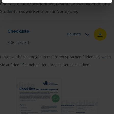
Checkliste für Arbeitnehmer, Beamte, Auszubildende und
Studenten sowie Rentner zur Verfügung.
Checkliste
Deutsch
PDF - 585 KB
Hinweis: Übersetzungen in mehreren Sprachen finden Sie, wenn
Sie auf den Pfeil neben der Sprache Deutsch klicken.