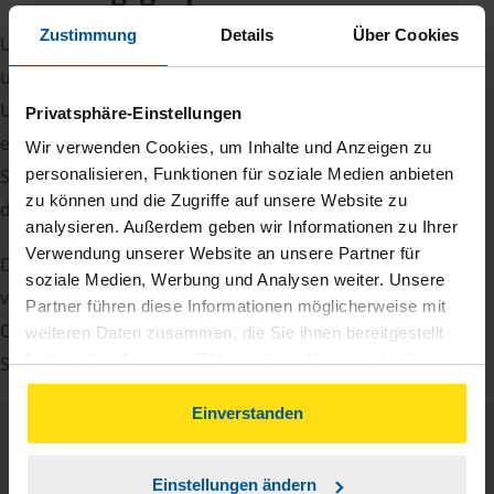
Zustimmung
Details
Über Cookies
Um Ihre Steuererklärung erstellen zu können, benötigen
unsere Beraterinnen und Berater eine Reihe von
Unterlagen von Ihnen. Dazu gehört beispielsweise die
Privatsphäre-Einstellungen
elektronische Lohnsteuerbescheinigung, Ihre
Wir verwenden Cookies, um Inhalte und Anzeigen zu
Steueridentifikationsnummer, der Rentenbescheid oder
personalisieren, Funktionen für soziale Medien anbieten
zu können und die Zugriffe auf unsere Website zu
die Bescheinigung über das Kindergeld.
analysieren. Außerdem geben wir Informationen zu Ihrer
Verwendung unserer Website an unsere Partner für
Damit Sie sich gut vorbereiten können und keinen der
soziale Medien, Werbung und Analysen weiter. Unsere
vielen Nachweise vergessen, stellen wir Ihnen hier eine
Partner führen diese Informationen möglicherweise mit
Checkliste für Arbeitnehmer, Beamte, Auszubildende und
weiteren Daten zusammen, die Sie ihnen bereitgestellt
haben oder die sie im Rahmen Ihrer Nutzung der Dienste
Studenten sowie Rentner zur Verfügung.
gesammelt haben. Indem Sie auf Einverstanden klicken,
können Sie der Verwendung von Cookies, gemäß
Einverstanden
unserer
➔ Datenschutzrichtlinie
zustimmen.
Checkliste
Deutsch
Einstellungen ändern