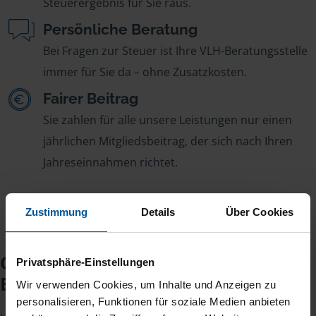
Steuerergebnis für Sie raus.
Persönliche Beratung
Bei Fragen zur Steuer ist Ihre VLH-Beratungsstelle
immer für Sie da – ohne Zusatzkosten.
Fairer Beitrag
Sie zahlen für alle unsere Leistungen nur einen
jährlichen Mitgliedsbeitrag, der sich nach Ihren
Jahreseinnahmen richtet.
Zustimmung
Details
Über Cookies
Checkliste für Ihr
Privatsphäre-Einstellungen
Beratungsgespräch
Wir verwenden Cookies, um Inhalte und Anzeigen zu
personalisieren, Funktionen für soziale Medien anbieten