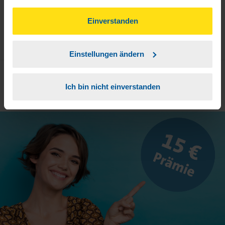
Aktivierungslink anklicken, Einmalpasswort
4
gesammelt haben. Indem Sie auf Einverstanden klicken,
eingeben und los geht's.
können Sie der Verwendung von Cookies, gemäß
Einverstanden
unserer
➔ Datenschutzrichtlinie
zustimmen.
Einstellungen ändern
Ich bin nicht einverstanden