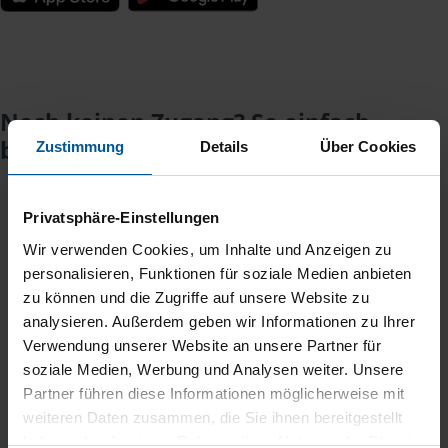
Noch keinen Zugang? So einfach
beantragen Sie ihn.
Zustimmung
Details
Über Cookies
Privatsphäre-Einstellungen
Sie teilen mir mit, dass Sie MeineVLH nutzen
1
wollen.
Wir verwenden Cookies, um Inhalte und Anzeigen zu
personalisieren, Funktionen für soziale Medien anbieten
zu können und die Zugriffe auf unsere Website zu
Sie bekommen eine E-Mail mit Ihren Zugangsdaten
2
analysieren. Außerdem geben wir Informationen zu Ihrer
und einem Aktivierungslink.
Verwendung unserer Website an unsere Partner für
soziale Medien, Werbung und Analysen weiter. Unsere
3
Sie erhalten von mir Ihr Einmal-Passwort.
Partner führen diese Informationen möglicherweise mit
weiteren Daten zusammen, die Sie ihnen bereitgestellt
haben oder die sie im Rahmen Ihrer Nutzung der Dienste