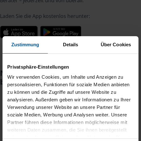
Berater – jederzeit und von überall.
Laden Sie die App kostenlos herunter:
Zustimmung
Details
Über Cookies
Privatsphäre-Einstellungen
Noch keinen Zugang? So einfach
Wir verwenden Cookies, um Inhalte und Anzeigen zu
beantragen Sie ihn.
personalisieren, Funktionen für soziale Medien anbieten
zu können und die Zugriffe auf unsere Website zu
analysieren. Außerdem geben wir Informationen zu Ihrer
Sie teilen mir mit, dass Sie MeineVLH nutzen
1
Verwendung unserer Website an unsere Partner für
wollen.
soziale Medien, Werbung und Analysen weiter. Unsere
Partner führen diese Informationen möglicherweise mit
Sie bekommen eine E-Mail mit Ihren Zugangsdaten
weiteren Daten zusammen, die Sie ihnen bereitgestellt
2
und einem Aktivierungslink.
haben oder die sie im Rahmen Ihrer Nutzung der Dienste