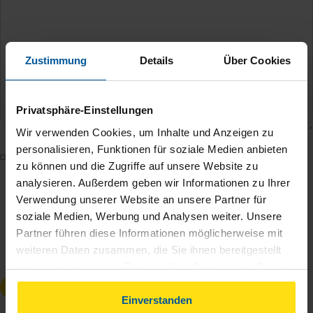
Zustimmung
Details
Über Cookies
Privatsphäre-Einstellungen
Wir verwenden Cookies, um Inhalte und Anzeigen zu
personalisieren, Funktionen für soziale Medien anbieten
Mit dem Absenden des Kontaktformulars erkläre ich
zu können und die Zugriffe auf unsere Website zu
mich damit einverstanden, dass meine Daten zur
analysieren. Außerdem geben wir Informationen zu Ihrer
Bearbeitung meines Anliegens sowie zur internen
Verwendung unserer Website an unsere Partner für
Analyse der Zugriffsquelle verwendet werden.
soziale Medien, Werbung und Analysen weiter. Unsere
Partner führen diese Informationen möglicherweise mit
Die
Datenschutzbestimmungen
habe ich zur
weiteren Daten zusammen, die Sie ihnen bereitgestellt
Kenntnis genommen.
*
haben oder die sie im Rahmen Ihrer Nutzung der Dienste
gesammelt haben. Indem Sie auf Einverstanden klicken,
Anfrage absenden
können Sie der Verwendung von Cookies, gemäß
Einverstanden