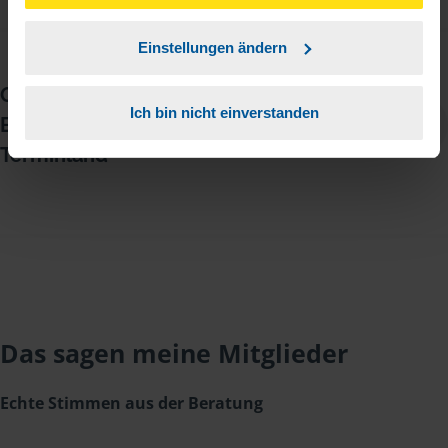
unserer
➔ Datenschutzrichtlinie
zustimmen.
Einstellungen ändern
Oder vereinbaren Sie jetzt Ihren
Termin
Ich bin nicht einverstanden
Beratungstermin einfach über
vereinbaren
Terminland
Das sagen meine Mitglieder
Echte Stimmen aus der Beratung