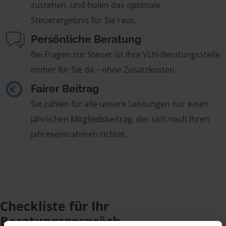
zustehen, und holen das optimale
Steuerergebnis für Sie raus.
Persönliche Beratung
Bei Fragen zur Steuer ist Ihre VLH-Beratungsstelle
immer für Sie da – ohne Zusatzkosten.
Fairer Beitrag
Sie zahlen für alle unsere Leistungen nur einen
jährlichen Mitgliedsbeitrag, der sich nach Ihren
Jahreseinnahmen richtet.
Checkliste für Ihr
Beratungsgespräch