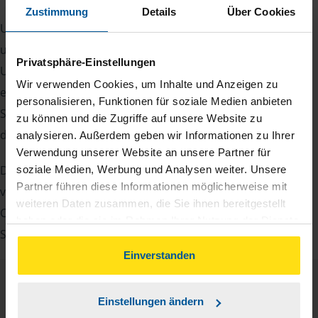
Zustimmung
Details
Über Cookies
Um Ihre Steuererklärung erstellen zu können, benötigen
unsere Beraterinnen und Berater eine Reihe von
Privatsphäre-Einstellungen
Unterlagen von Ihnen. Dazu gehört beispielsweise die
Wir verwenden Cookies, um Inhalte und Anzeigen zu
elektronische Lohnsteuerbescheinigung, Ihre
personalisieren, Funktionen für soziale Medien anbieten
Steueridentifikationsnummer, der Rentenbescheid oder
zu können und die Zugriffe auf unsere Website zu
die Bescheinigung über das Kindergeld.
analysieren. Außerdem geben wir Informationen zu Ihrer
Verwendung unserer Website an unsere Partner für
Damit Sie sich gut vorbereiten können und keinen der
soziale Medien, Werbung und Analysen weiter. Unsere
Partner führen diese Informationen möglicherweise mit
vielen Nachweise vergessen, stellen wir Ihnen hier eine
weiteren Daten zusammen, die Sie ihnen bereitgestellt
Checkliste für Arbeitnehmer, Beamte, Auszubildende und
haben oder die sie im Rahmen Ihrer Nutzung der Dienste
Studenten sowie Rentner zur Verfügung.
gesammelt haben. Indem Sie auf Einverstanden klicken,
können Sie der Verwendung von Cookies, gemäß
Einverstanden
unserer
➔ Datenschutzrichtlinie
zustimmen.
Checkliste
Deutsch
Einstellungen ändern