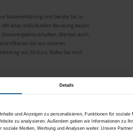
hre Steuererklärung und berate Sie zu
Mit einer individuellen Beratung lassen
le Steuerergebnis erhalten. Werden auch
d profitieren Sie von unseren
dsbeitrag von 39 Euro. Rufen Sie mich
Details
ng für Arbeitnehmer, Beamte, Auszubildende,
 Steuerberatungsgesetz (StBerG). Auch bei Einkünften
en der geeignete Dienstleister für Sie.
nhalte und Anzeigen zu personalisieren, Funktionen für soziale
stständiger Tätigkeit und umsatzsteuerpflichtigen
Website zu analysieren. Außerdem geben wir Informationen zu I
r soziale Medien, Werbung und Analysen weiter. Unsere Partner