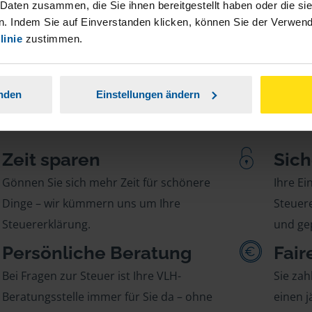
 Daten zusammen, die Sie ihnen bereitgestellt haben oder die s
. Indem Sie auf Einverstanden klicken, können Sie der Verwe
linie
zustimmen.
anden
Einstellungen ändern
Zeit sparen
Sich
Gönnen Sie sich mehr Zeit für schönere
Ihre E
Dinge – wir kümmern uns um Ihre
Steuere
Steuererklärung.
und gep
Persönliche Beratung
Fair
Bei Fragen zur Steuer ist Ihre VLH-
Sie zah
Beratungsstelle immer für Sie da – ohne
einen j