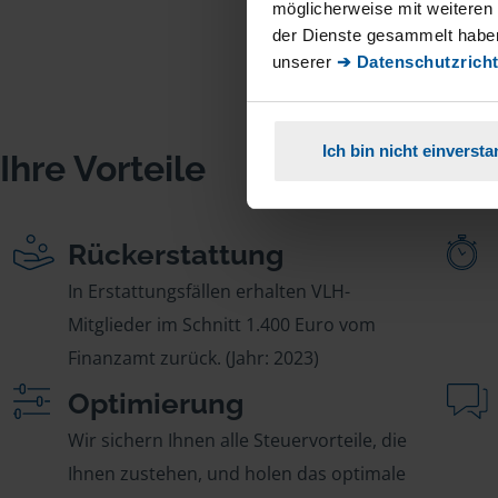
möglicherweise mit weiteren
der Dienste gesammelt haben
unserer
➔ Datenschutzricht
Ich bin nicht einverst
Ihre Vorteile
Rückerstattung
In Erstattungsfällen erhalten VLH-
Mitglieder im Schnitt 1.400 Euro vom
Finanzamt zurück. (Jahr: 2023)
Optimierung
Wir sichern Ihnen alle Steuervorteile, die
Ihnen zustehen, und holen das optimale