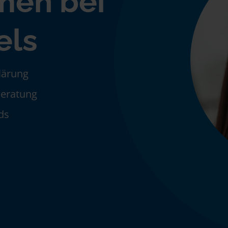
men bei
els
klärung
Beratung
ds