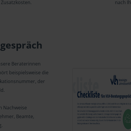
Zusatzkosten.
nach I
sgespräch
nsere Beraterinnen
ört beispielsweise die
fikationsnummer, der
d.
en Nachweise
tnehmer, Beamte,
g.