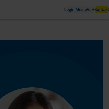
Login MeineVLH
Kontakt