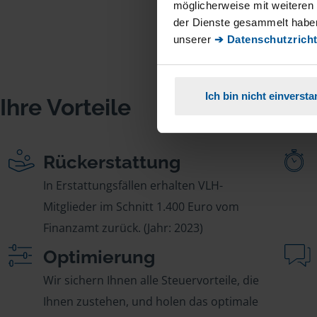
möglicherweise mit weiteren
der Dienste gesammelt haben
unserer
➔ Datenschutzricht
Ich bin nicht einverst
Ihre Vorteile
Rückerstattung
In Erstattungsfällen erhalten VLH-
Mitglieder im Schnitt 1.400 Euro vom
Finanzamt zurück. (Jahr: 2023)
Optimierung
Wir sichern Ihnen alle Steuervorteile, die
Ihnen zustehen, und holen das optimale