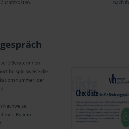
Zusatzkosten.
nach I
sgespräch
nsere Beraterinnen
ört beispielsweise die
fikationsnummer, der
d.
en Nachweise
tnehmer, Beamte,
g.