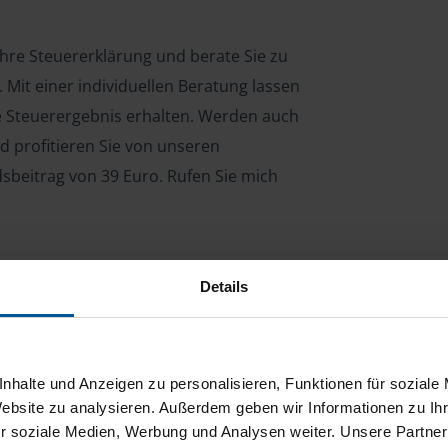
Ihre Steuererklärung und berate Sie zu
Mit einer individuellen Beratung lassen
le Steuerergebnis erhalten. Werden auch
d profitieren Sie von unseren
dsbeitrag von 39 Euro. Rufen Sie mich
Details
ng für Arbeitnehmer, Beamte, Auszubildende,
 Steuerberatungsgesetz (StBerG). Auch bei Einkünften
en der geeignete Dienstleister für Sie.
nhalte und Anzeigen zu personalisieren, Funktionen für soziale
stständiger Tätigkeit und umsatzsteuerpflichtigen
Website zu analysieren. Außerdem geben wir Informationen zu I
r soziale Medien, Werbung und Analysen weiter. Unsere Partner