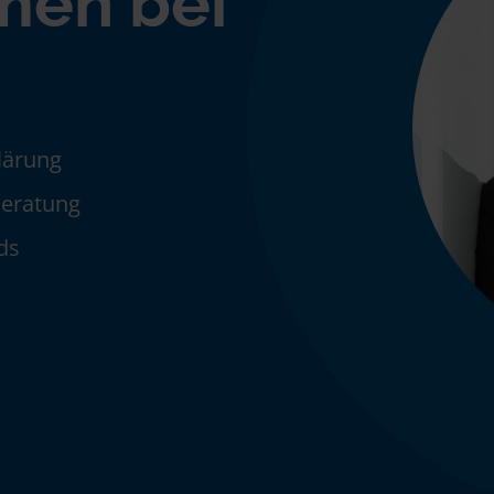
men bei
klärung
Beratung
ds