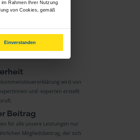
ie im Rahmen Ihrer Nutzung
ndung von Cookies, gemäß
Einverstanden
erheit
inkommensteuererklärung wird von
xpertinnen und -experten erstellt
rüft.
er Beitrag
len für alle unsere Leistungen nur
ährlichen Mitgliedsbeitrag, der sich