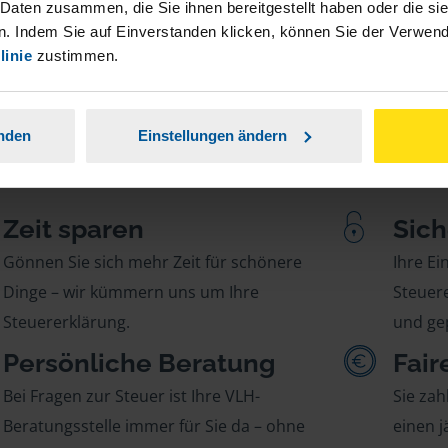
 Daten zusammen, die Sie ihnen bereitgestellt haben oder die s
. Indem Sie auf Einverstanden klicken, können Sie der Verwe
linie
zustimmen.
anden
Einstellungen ändern
Zeit sparen
Sich
Gönnen Sie sich mehr Zeit für schönere
Ihre E
Dinge – wir kümmern uns um Ihre
Steuere
Steuererklärung.
und gep
Persönliche Beratung
Fair
Bei Fragen zur Steuer ist Ihre VLH-
Sie zah
Beratungsstelle immer für Sie da – ohne
einen j