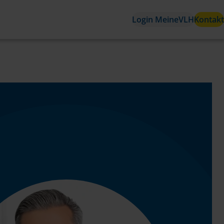
Login MeineVLH
Kontakt