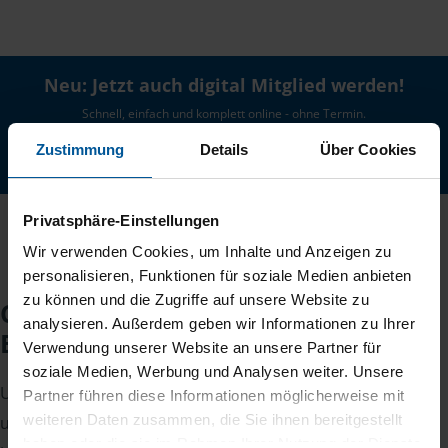
Neu: Jetzt auch digital Mitglied werden!
Schnell, einfach und komplett online - ohne Termin.
Zustimmung
Details
Über Cookies
Jetzt digital starten
Privatsphäre-Einstellungen
Wir verwenden Cookies, um Inhalte und Anzeigen zu
personalisieren, Funktionen für soziale Medien anbieten
zu können und die Zugriffe auf unsere Website zu
Checkliste für Ihr
analysieren. Außerdem geben wir Informationen zu Ihrer
Beratungsgespräch
Verwendung unserer Website an unsere Partner für
soziale Medien, Werbung und Analysen weiter. Unsere
Um Ihre Steuererklärung erstellen zu können, benötigen
Partner führen diese Informationen möglicherweise mit
weiteren Daten zusammen, die Sie ihnen bereitgestellt
unsere Beraterinnen und Berater eine Reihe von
haben oder die sie im Rahmen Ihrer Nutzung der Dienste