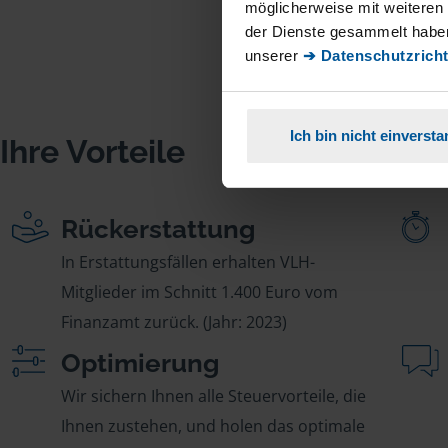
möglicherweise mit weiteren
der Dienste gesammelt haben
unserer
➔ Datenschutzricht
Ich bin nicht einverst
Ihre Vorteile
Rückerstattung
In Erstattungsfällen erhalten VLH-
Mitglieder im Schnitt 1.400 Euro vom
Finanzamt zurück. (Jahr: 2023)
Optimierung
Wir sichern Ihnen alle Steuervorteile, die
Ihnen zustehen, und holen das optimale