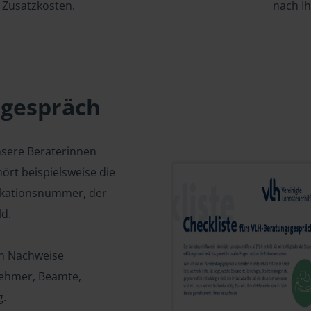
Zusatzkosten.
nach I
sgespräch
nsere Beraterinnen
ört beispielsweise die
fikationsnummer, der
d.
en Nachweise
tnehmer, Beamte,
g.