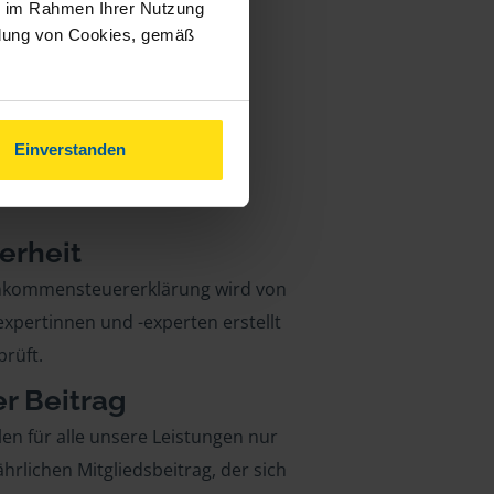
ie im Rahmen Ihrer Nutzung
ndung von Cookies, gemäß
Einverstanden
erheit
inkommensteuererklärung wird von
xpertinnen und -experten erstellt
rüft.
er Beitrag
len für alle unsere Leistungen nur
ährlichen Mitgliedsbeitrag, der sich