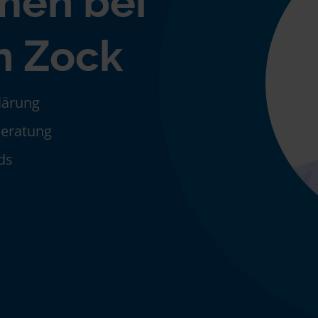
men bei
n Zock
klärung
Beratung
ds