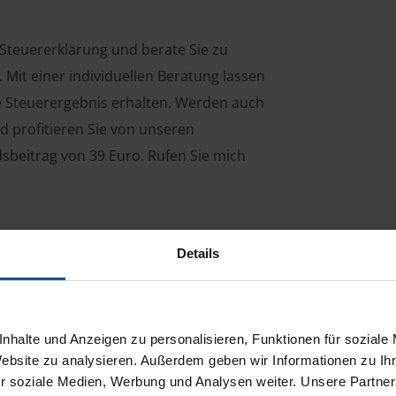
 Steuererklärung und berate Sie zu
Mit einer individuellen Beratung lassen
le Steuerergebnis erhalten. Werden auch
d profitieren Sie von unseren
dsbeitrag von 39 Euro. Rufen Sie mich
Details
ng für Arbeitnehmer, Beamte, Auszubildende,
 Steuerberatungsgesetz (StBerG). Auch bei Einkünften
en der geeignete Dienstleister für Sie.
nhalte und Anzeigen zu personalisieren, Funktionen für soziale
stständiger Tätigkeit und umsatzsteuerpflichtigen
Website zu analysieren. Außerdem geben wir Informationen zu I
r soziale Medien, Werbung und Analysen weiter. Unsere Partner