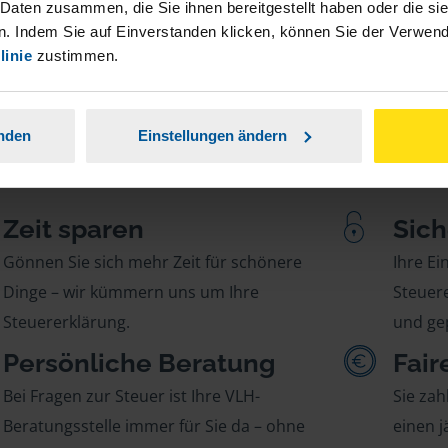
 Daten zusammen, die Sie ihnen bereitgestellt haben oder die s
. Indem Sie auf Einverstanden klicken, können Sie der Verwe
linie
zustimmen.
anden
Einstellungen ändern
Zeit sparen
Sich
Gönnen Sie sich mehr Zeit für schönere
Ihre E
Dinge – wir kümmern uns um Ihre
Steuere
Steuererklärung.
und gep
Persönliche Beratung
Fair
Bei Fragen zur Steuer ist Ihre VLH-
Sie zah
Beratungsstelle immer für Sie da – ohne
einen j