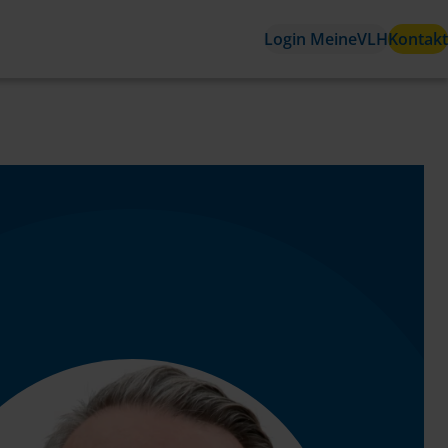
Login MeineVLH
Kontakt