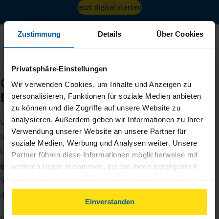
Jetzt digital starten
Zustimmung
Details
Über Cookies
Privatsphäre-Einstellungen
Checkliste für Ihr
Wir verwenden Cookies, um Inhalte und Anzeigen zu
Beratungsgespräch
personalisieren, Funktionen für soziale Medien anbieten
zu können und die Zugriffe auf unsere Website zu
analysieren. Außerdem geben wir Informationen zu Ihrer
Um Ihre Steuererklärung erstellen zu können, benötigen
Verwendung unserer Website an unsere Partner für
unsere Beraterinnen und Berater eine Reihe von
soziale Medien, Werbung und Analysen weiter. Unsere
Unterlagen von Ihnen. Dazu gehört beispielsweise die
Partner führen diese Informationen möglicherweise mit
elektronische Lohnsteuerbescheinigung, Ihre
weiteren Daten zusammen, die Sie ihnen bereitgestellt
haben oder die sie im Rahmen Ihrer Nutzung der Dienste
Steueridentifikationsnummer, der Rentenbescheid oder
gesammelt haben. Indem Sie auf Einverstanden klicken,
die Bescheinigung über das Kindergeld.
können Sie der Verwendung von Cookies, gemäß
Einverstanden
unserer
➔ Datenschutzrichtlinie
zustimmen.