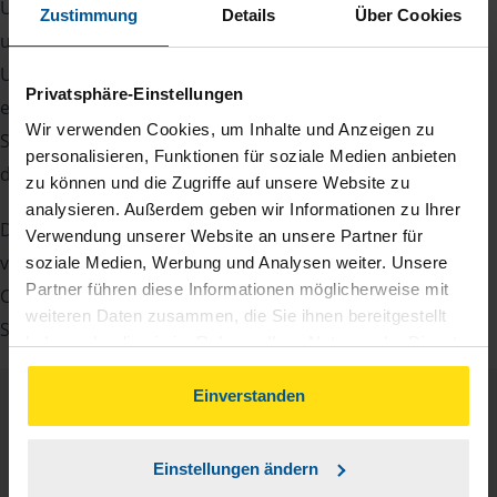
Um Ihre Steuererklärung erstellen zu können, benötigen
Zustimmung
Details
Über Cookies
unsere Beraterinnen und Berater eine Reihe von
Unterlagen von Ihnen. Dazu gehört beispielsweise die
Privatsphäre-Einstellungen
elektronische Lohnsteuerbescheinigung, Ihre
Wir verwenden Cookies, um Inhalte und Anzeigen zu
Steueridentifikationsnummer, der Rentenbescheid oder
personalisieren, Funktionen für soziale Medien anbieten
die Bescheinigung über das Kindergeld.
zu können und die Zugriffe auf unsere Website zu
analysieren. Außerdem geben wir Informationen zu Ihrer
Damit Sie sich gut vorbereiten können und keinen der
Verwendung unserer Website an unsere Partner für
vielen Nachweise vergessen, stellen wir Ihnen hier eine
soziale Medien, Werbung und Analysen weiter. Unsere
Partner führen diese Informationen möglicherweise mit
Checkliste für Arbeitnehmer, Beamte, Auszubildende und
weiteren Daten zusammen, die Sie ihnen bereitgestellt
Studenten sowie Rentner zur Verfügung.
haben oder die sie im Rahmen Ihrer Nutzung der Dienste
gesammelt haben. Indem Sie auf Einverstanden klicken,
können Sie der Verwendung von Cookies, gemäß
Einverstanden
Checkliste
unserer
➔ Datenschutzrichtlinie
zustimmen.
Deutsch
PDF - 585 KB
Einstellungen ändern