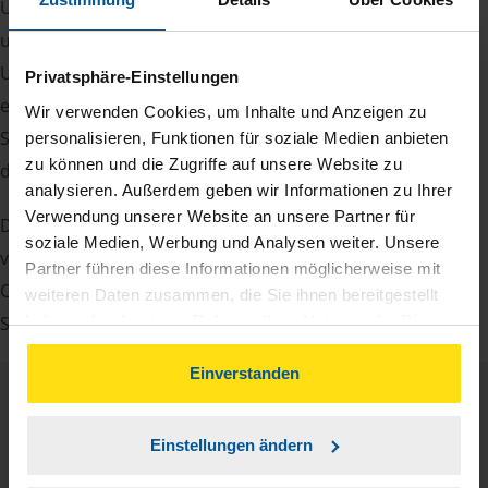
Um Ihre Steuererklärung erstellen zu können, benötigen
unsere Beraterinnen und Berater eine Reihe von
Unterlagen von Ihnen. Dazu gehört beispielsweise die
Privatsphäre-Einstellungen
elektronische Lohnsteuerbescheinigung, Ihre
Wir verwenden Cookies, um Inhalte und Anzeigen zu
Steueridentifikationsnummer, der Rentenbescheid oder
personalisieren, Funktionen für soziale Medien anbieten
zu können und die Zugriffe auf unsere Website zu
die Bescheinigung über das Kindergeld.
analysieren. Außerdem geben wir Informationen zu Ihrer
Verwendung unserer Website an unsere Partner für
Damit Sie sich gut vorbereiten können und keinen der
soziale Medien, Werbung und Analysen weiter. Unsere
vielen Nachweise vergessen, stellen wir Ihnen hier eine
Partner führen diese Informationen möglicherweise mit
Checkliste für Arbeitnehmer, Beamte, Auszubildende und
weiteren Daten zusammen, die Sie ihnen bereitgestellt
haben oder die sie im Rahmen Ihrer Nutzung der Dienste
Studenten sowie Rentner zur Verfügung.
gesammelt haben. Indem Sie auf Einverstanden klicken,
können Sie der Verwendung von Cookies, gemäß
Einverstanden
unserer
➔ Datenschutzrichtlinie
zustimmen.
Checkliste
Deutsch
Einstellungen ändern
PDF - 585 KB