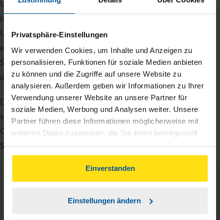
Um Ihre Steuererklärung erstellen zu können, benötigen
unsere Beraterinnen und Berater eine Reihe von
Unterlagen von Ihnen. Dazu gehört beispielsweise die
Privatsphäre-Einstellungen
elektronische Lohnsteuerbescheinigung, Ihre
Wir verwenden Cookies, um Inhalte und Anzeigen zu
Steueridentifikationsnummer, der Rentenbescheid oder
personalisieren, Funktionen für soziale Medien anbieten
zu können und die Zugriffe auf unsere Website zu
die Bescheinigung über das Kindergeld.
analysieren. Außerdem geben wir Informationen zu Ihrer
Verwendung unserer Website an unsere Partner für
Damit Sie sich gut vorbereiten können und keinen der
soziale Medien, Werbung und Analysen weiter. Unsere
vielen Nachweise vergessen, stellen wir Ihnen hier eine
Partner führen diese Informationen möglicherweise mit
Checkliste für Arbeitnehmer, Beamte, Auszubildende und
weiteren Daten zusammen, die Sie ihnen bereitgestellt
haben oder die sie im Rahmen Ihrer Nutzung der Dienste
Studenten sowie Rentner zur Verfügung.
gesammelt haben. Indem Sie auf Einverstanden klicken,
können Sie der Verwendung von Cookies, gemäß
Einverstanden
unserer
➔ Datenschutzrichtlinie
zustimmen.
Checkliste
Deutsch
Einstellungen ändern
PDF - 585 KB