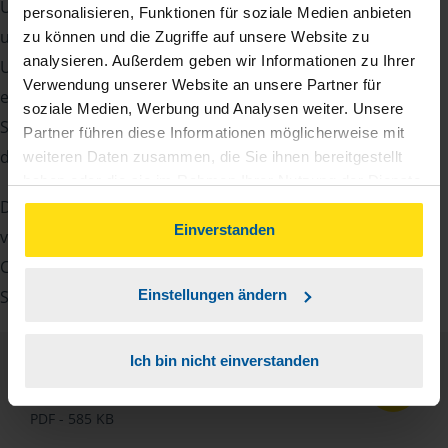
Um Ihre Steuererklärung erstellen zu können, benötigen
personalisieren, Funktionen für soziale Medien anbieten
unsere Beraterinnen und Berater eine Reihe von
zu können und die Zugriffe auf unsere Website zu
analysieren. Außerdem geben wir Informationen zu Ihrer
Unterlagen von Ihnen. Dazu gehört beispielsweise die
Verwendung unserer Website an unsere Partner für
elektronische Lohnsteuerbescheinigung, Ihre
soziale Medien, Werbung und Analysen weiter. Unsere
Steueridentifikationsnummer, der Rentenbescheid oder
Partner führen diese Informationen möglicherweise mit
die Bescheinigung über das Kindergeld.
weiteren Daten zusammen, die Sie ihnen bereitgestellt
haben oder die sie im Rahmen Ihrer Nutzung der Dienste
Damit Sie sich gut vorbereiten können und keinen der
gesammelt haben. Indem Sie auf Einverstanden klicken,
können Sie der Verwendung von Cookies, gemäß
Einverstanden
vielen Nachweise vergessen, stellen wir Ihnen hier eine
unserer
➔ Datenschutzrichtlinie
zustimmen.
Checkliste für Arbeitnehmer, Beamte, Auszubildende und
Studenten sowie Rentner zur Verfügung.
Einstellungen ändern
Ich bin nicht einverstanden
Checkliste
Deutsch
PDF - 585 KB