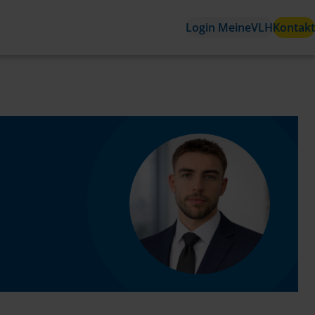
Login MeineVLH
Kontakt