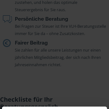
zustehen, und holen das optimale
Steuerergebnis für Sie raus.
Persönliche Beratung
Bei Fragen zur Steuer ist Ihre VLH-Beratungsstelle
immer für Sie da – ohne Zusatzkosten.
Fairer Beitrag
Sie zahlen für alle unsere Leistungen nur einen
jährlichen Mitgliedsbeitrag, der sich nach Ihren
Jahreseinnahmen richtet.
Checkliste für Ihr
Beratungsgespräch