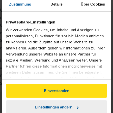
Zustimmung
Details
Über Cookies
Um Ihre Steuererklärung erstellen zu können, benötigen
unsere Beraterinnen und Berater eine Reihe von
Privatsphäre-Einstellungen
Unterlagen von Ihnen. Dazu gehört beispielsweise die
Wir verwenden Cookies, um Inhalte und Anzeigen zu
elektronische Lohnsteuerbescheinigung, Ihre
personalisieren, Funktionen für soziale Medien anbieten
Steueridentifikationsnummer, der Rentenbescheid oder
zu können und die Zugriffe auf unsere Website zu
die Bescheinigung über das Kindergeld.
analysieren. Außerdem geben wir Informationen zu Ihrer
Verwendung unserer Website an unsere Partner für
Damit Sie sich gut vorbereiten können und keinen der
soziale Medien, Werbung und Analysen weiter. Unsere
Partner führen diese Informationen möglicherweise mit
vielen Nachweise vergessen, stellen wir Ihnen hier eine
weiteren Daten zusammen, die Sie ihnen bereitgestellt
Checkliste für Arbeitnehmer, Beamte, Auszubildende und
haben oder die sie im Rahmen Ihrer Nutzung der Dienste
Studenten sowie Rentner zur Verfügung.
gesammelt haben. Indem Sie auf Einverstanden klicken,
können Sie der Verwendung von Cookies, gemäß
Einverstanden
unserer
➔ Datenschutzrichtlinie
zustimmen.
Checkliste
Deutsch
Einstellungen ändern