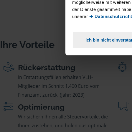
möglicherweise mit weiteren
der Dienste gesammelt haben
unserer
➔ Datenschutzricht
Ich bin nicht einverst
Ihre Vorteile
Rückerstattung
In Erstattungsfällen erhalten VLH-
Mitglieder im Schnitt 1.400 Euro vom
Finanzamt zurück. (Jahr: 2023)
Optimierung
Wir sichern Ihnen alle Steuervorteile, die
Ihnen zustehen, und holen das optimale