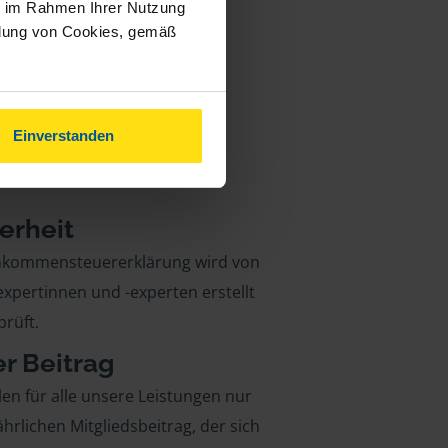
ie im Rahmen Ihrer Nutzung
ndung von Cookies, gemäß
Einverstanden
erheit
inkommensteuererklärung wird von
xpertinnen und -experten erstellt
rüft.
er Beitrag
len für alle unsere Leistungen nur
ährlichen Mitgliedsbeitrag, der sich