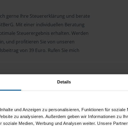
ich gerne Ihre Steuererklärung und berate
tBerG. Mit einer individuellen Beratung
 optimale Steuerergebnis erhalten. Werden
n, und profitieren Sie von unseren
dsbeitrag von 39 Euro. Rufen Sie mich
Details
ng für Arbeitnehmer, Beamte, Auszubildende,
 Steuerberatungsgesetz (StBerG). Auch bei Einkünften
en der geeignete Dienstleister für Sie.
nhalte und Anzeigen zu personalisieren, Funktionen für soziale
stständiger Tätigkeit und umsatzsteuerpflichtigen
Website zu analysieren. Außerdem geben wir Informationen zu I
r soziale Medien, Werbung und Analysen weiter. Unsere Partner