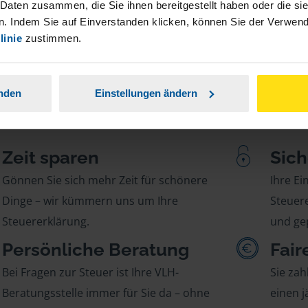
 Daten zusammen, die Sie ihnen bereitgestellt haben oder die s
. Indem Sie auf Einverstanden klicken, können Sie der Verwe
linie
zustimmen.
anden
Einstellungen ändern
Zeit sparen
Sich
Gönnen Sie sich mehr Zeit für schönere
Ihre E
Dinge – wir kümmern uns um Ihre
Steuere
Steuererklärung.
und gep
Persönliche Beratung
Fair
Bei Fragen zur Steuer ist Ihre VLH-
Sie zah
Beratungsstelle immer für Sie da – ohne
einen j