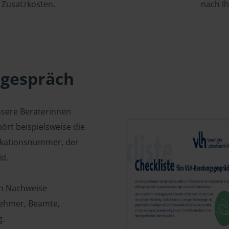
Zusatzkosten.
nach I
sgespräch
nsere Beraterinnen
ört beispielsweise die
fikationsnummer, der
d.
en Nachweise
tnehmer, Beamte,
g.