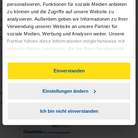
personalisieren, Funktionen für soziale Medien anbieten
Damit Sie sich gut vorbereiten können und keinen der
zu können und die Zugriffe auf unsere Website zu
analysieren. Außerdem geben wir Informationen zu Ihrer
vielen Nachweise vergessen, stellen wir Ihnen hier eine
Verwendung unserer Website an unsere Partner für
Checkliste für Arbeitnehmer, Beamte, Auszubildende und
soziale Medien, Werbung und Analysen weiter. Unsere
Studenten sowie Rentner zur Verfügung.
Partner führen diese Informationen möglicherweise mit
weiteren Daten zusammen, die Sie ihnen bereitgestellt
haben oder die sie im Rahmen Ihrer Nutzung der Dienste
Checkliste
gesammelt haben. Indem Sie auf Einverstanden klicken,
Deutsch
können Sie der Verwendung von Cookies, gemäß
Einverstanden
PDF - 585 KB
unserer
➔ Datenschutzrichtlinie
zustimmen.
Einstellungen ändern
Hinweis: Übersetzungen in mehreren Sprachen finden Sie, wenn
Sie auf den Pfeil neben der Sprache Deutsch klicken.
Ich bin nicht einverstanden