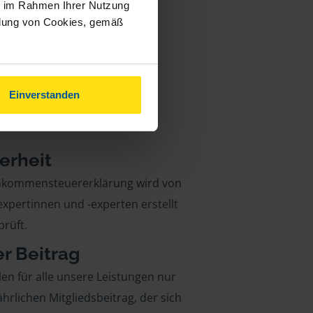
ie im Rahmen Ihrer Nutzung
ndung von Cookies, gemäß
Einverstanden
erheit
inkommensteuererklärung wird von
xpertinnen und -experten erstellt
rüft.
er Beitrag
len für alle unsere Leistungen nur
ährlichen Mitgliedsbeitrag, der sich