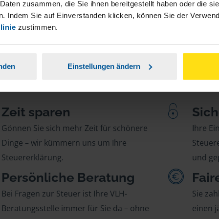
 Daten zusammen, die Sie ihnen bereitgestellt haben oder die s
. Indem Sie auf Einverstanden klicken, können Sie der Verwe
linie
zustimmen.
anden
Einstellungen ändern
Zeit sparen
Sich
Gönnen Sie sich mehr Zeit für schönere
Ihre E
Dinge – wir kümmern uns um Ihre
Steuere
Steuererklärung.
und gep
Persönliche Beratung
Fair
Bei Fragen zur Steuer ist Ihre VLH-
Sie zah
Beratungsstelle immer für Sie da – ohne
einen j