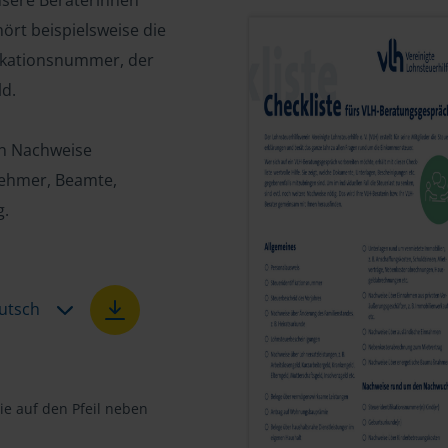
nsere Beraterinnen
ört beispielsweise die
fikationsnummer, der
d.
en Nachweise
tnehmer, Beamte,
g.
utsch
e auf den Pfeil neben