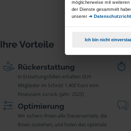
möglicherweise mit weiteren
der Dienste gesammelt haben
unserer
➔ Datenschutzricht
Ich bin nicht einverst
Ihre Vorteile
Rückerstattung
In Erstattungsfällen erhalten VLH-
Mitglieder im Schnitt 1.400 Euro vom
Finanzamt zurück. (Jahr: 2023)
Optimierung
Wir sichern Ihnen alle Steuervorteile, die
Ihnen zustehen, und holen das optimale