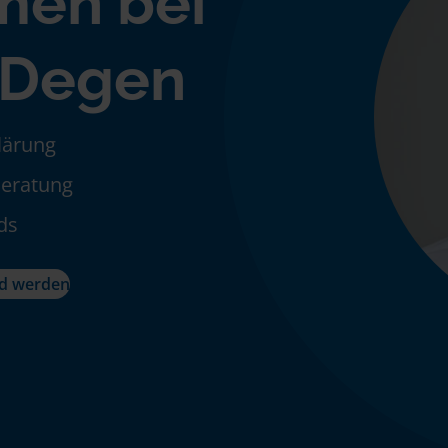
men bei
 Degen
klärung
Beratung
ds
ed werden