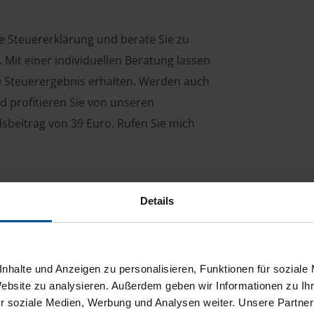
re Steuererklärung und berate Sie zu
Mit einer individuellen Beratung lassen
le Steuerergebnis erhalten. Werden auch
d profitieren Sie von unseren
dsbeitrag von 39 Euro. Rufen Sie mich
Details
ng für Arbeitnehmer, Beamte, Auszubildende,
 Steuerberatungsgesetz (StBerG). Auch bei Einkünften
en der geeignete Dienstleister für Sie.
nhalte und Anzeigen zu personalisieren, Funktionen für soziale
stständiger Tätigkeit und umsatzsteuerpflichtigen
Website zu analysieren. Außerdem geben wir Informationen zu I
r soziale Medien, Werbung und Analysen weiter. Unsere Partner