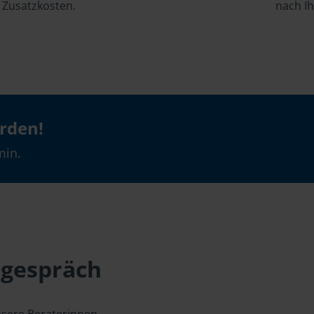
Zusatzkosten.
nach I
erden!
min.
sgespräch