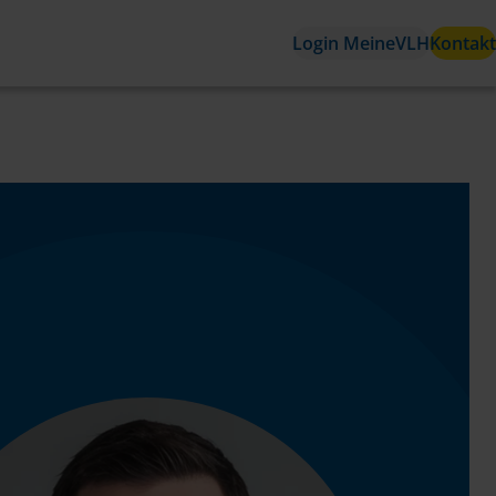
Login MeineVLH
Kontakt