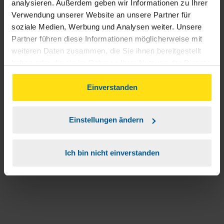
analysieren. Außerdem geben wir Informationen zu Ihrer
Verwendung unserer Website an unsere Partner für
soziale Medien, Werbung und Analysen weiter. Unsere
Partner führen diese Informationen möglicherweise mit
weiteren Daten zusammen, die Sie ihnen bereitgestellt
haben oder die sie im Rahmen Ihrer Nutzung der Dienste
gesammelt haben. Indem Sie auf Einverstanden klicken,
können Sie der Verwendung von Cookies, gemäß
Einverstanden
unserer
➔ Datenschutzrichtlinie
zustimmen.
Einstellungen ändern
Ich bin nicht einverstanden