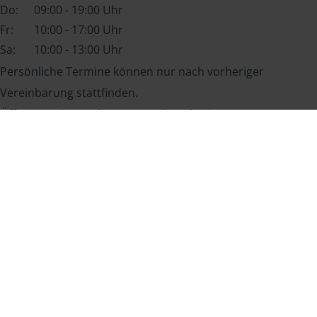
Do:
09:00 - 19:00 Uhr
Fr:
10:00 - 17:00 Uhr
Sa:
10:00 - 13:00 Uhr
Persönliche Termine können nur nach vorheriger
Vereinbarung stattfinden.
Öffnungszeiten gelten nur nach vorheriger
Terminvereinbarung.
Weitere Termine nach Vereinbarung möglich.
Sprachen
Deutsch
Vereinbaren Sie einen Termin für Ihre