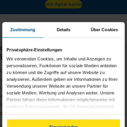
Jetzt digital starten
Zustimmung
Details
Über Cookies
Checkliste für Ihr
Privatsphäre-Einstellungen
Beratungsgespräch
Wir verwenden Cookies, um Inhalte und Anzeigen zu
personalisieren, Funktionen für soziale Medien anbieten
Um Ihre Steuererklärung erstellen zu können, benötigen
zu können und die Zugriffe auf unsere Website zu
unsere Beraterinnen und Berater eine Reihe von
analysieren. Außerdem geben wir Informationen zu Ihrer
Verwendung unserer Website an unsere Partner für
Unterlagen von Ihnen. Dazu gehört beispielsweise die
soziale Medien, Werbung und Analysen weiter. Unsere
elektronische Lohnsteuerbescheinigung, Ihre
Partner führen diese Informationen möglicherweise mit
Steueridentifikationsnummer, der Rentenbescheid oder
weiteren Daten zusammen, die Sie ihnen bereitgestellt
die Bescheinigung über das Kindergeld.
haben oder die sie im Rahmen Ihrer Nutzung der Dienste
gesammelt haben. Indem Sie auf Einverstanden klicken,
können Sie der Verwendung von Cookies, gemäß
Einverstanden