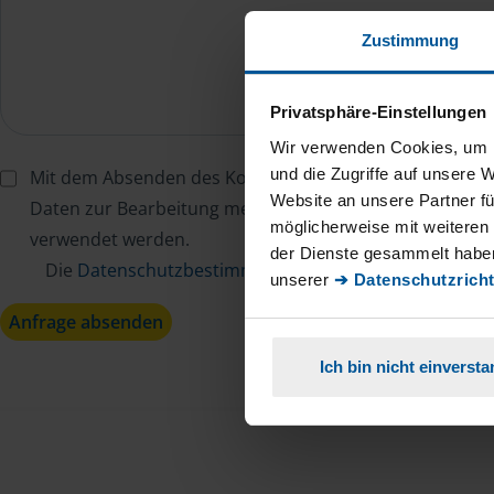
Zustimmung
Privatsphäre-Einstellungen
Wir verwenden Cookies, um I
und die Zugriffe auf unsere 
Mit dem Absenden des Kontaktformulars erkläre ich mi
Website an unsere Partner fü
Daten zur Bearbeitung meines Anliegens sowie zur inter
möglicherweise mit weiteren
verwendet werden.
der Dienste gesammelt haben
Die
Datenschutzbestimmungen
habe ich zur Kenntn
unserer
➔ Datenschutzricht
Anfrage absenden
Ich bin nicht einverst