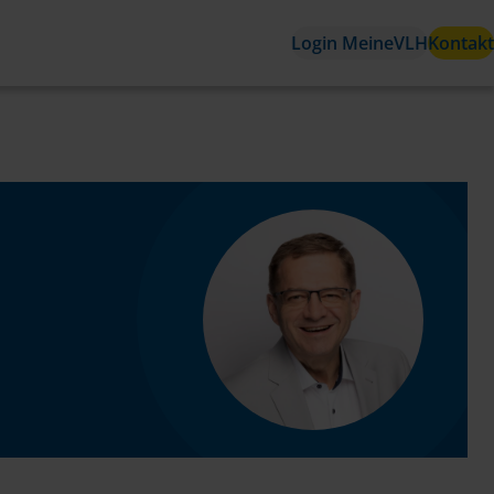
Login MeineVLH
Kontakt