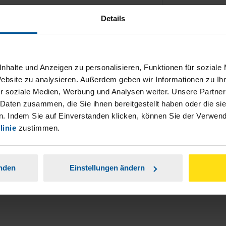
Details
nhalte und Anzeigen zu personalisieren, Funktionen für soziale
Website zu analysieren. Außerdem geben wir Informationen zu I
ch damit einverstanden, dass meine
r soziale Medien, Werbung und Analysen weiter. Unsere Partner
nen Analyse der Zugriffsquelle
 Daten zusammen, die Sie ihnen bereitgestellt haben oder die s
. Indem Sie auf Einverstanden klicken, können Sie der Verwe
is genommen.
*
linie
zustimmen.
anden
Einstellungen ändern