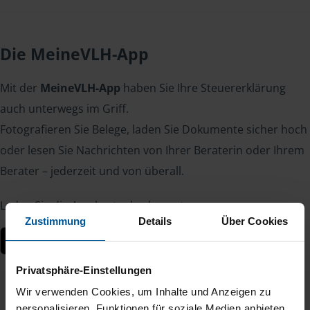
Die MeineVLH-App
Mit der
MeineVLH-App
haben Sie Ihre Steuererklärung
auch unterwegs im Griff.
Fotografieren Sie Belege, laden Sie Dokumente sicher hoch
oder lesen Sie Nachrichten von Ihrer Beraterin oder Ihrem
Berater – jederzeit und von überall.
Laden Sie die App kostenlos herunter:
Zustimmung
Details
Über Cookies
Privatsphäre-Einstellungen
Wir verwenden Cookies, um Inhalte und Anzeigen zu
personalisieren, Funktionen für soziale Medien anbieten