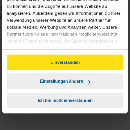
zu können und die Zugriffe auf unsere Website zu
Noch keinen Zugang? So einfach
analysieren. Außerdem geben wir Informationen zu Ihrer
beantragen Sie ihn.
Verwendung unserer Website an unsere Partner für
soziale Medien, Werbung und Analysen weiter. Unsere
Partner führen diese Informationen möglicherweise mit
Sie teilen mir mit, dass Sie MeineVLH nutzen
1
weiteren Daten zusammen, die Sie ihnen bereitgestellt
wollen.
haben oder die sie im Rahmen Ihrer Nutzung der Dienste
gesammelt haben. Indem Sie auf Einverstanden klicken,
Sie bekommen eine E-Mail mit Ihren Zugangsdaten
können Sie der Verwendung von Cookies, gemäß
2
Einverstanden
und einem Aktivierungslink.
unserer
➔ Datenschutzrichtlinie
zustimmen.
Einstellungen ändern
3
Sie erhalten von mir Ihr Einmal-Passwort.
Ich bin nicht einverstanden
Aktivierungslink anklicken, Einmalpasswort
4
eingeben und los geht's.