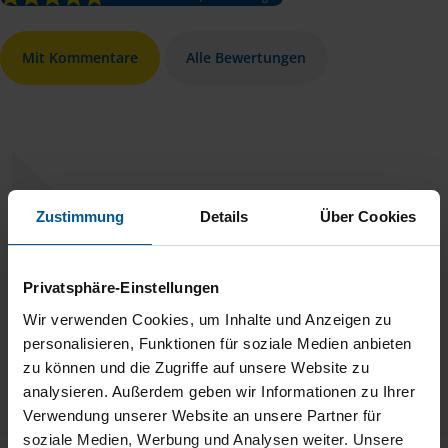
Mit Kommentare
Alle Bewertungen
Fast alles was mit Steuern zusammenhängt ist für mich
Zustimmung
Details
Über Cookies
unangenehm. Etwas völlig anderes ist die Beratung durch
Frau Hordt: einfach exellent!
Privatsphäre-Einstellungen
Wir verwenden Cookies, um Inhalte und Anzeigen zu
anonymes VLH-Mitglied
personalisieren, Funktionen für soziale Medien anbieten
zu können und die Zugriffe auf unsere Website zu
analysieren. Außerdem geben wir Informationen zu Ihrer
Verwendung unserer Website an unsere Partner für
soziale Medien, Werbung und Analysen weiter. Unsere