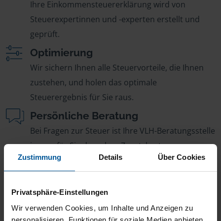
Ihre Einkommensteuererklärung wird von
Steuerexpertinnen und -experten erstellt und
geprüft.
Optimierung
Wir sichern Ihnen alle Steuervorteile, die Ihnen
zustehen, und holen das optimale
Steuerergebnis für Sie raus.
Persönliche Beratung
Bei Fragen zur Steuer ist Ihre VLH-Beratungsstelle
immer für Sie da – ohne Zusatzkosten.
Zustimmung
Details
Über Cookies
Fairer Beitrag
Sie zahlen für alle unsere Leistungen nur einen
Privatsphäre-Einstellungen
jährlichen Mitgliedsbeitrag, der sich nach Ihren
Jahreseinnahmen richtet.
Wir verwenden Cookies, um Inhalte und Anzeigen zu
personalisieren, Funktionen für soziale Medien anbieten