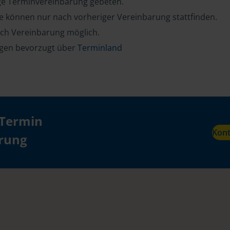
ge Terminvereinbarung gebeten.
e können nur nach vorheriger Vereinbarung stattfinden.
ch Vereinbarung möglich.
gen bevorzugt über
Terminland
 Termin
Kon
ärung