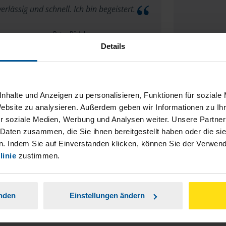
erlässig und schnell. Ich bin begeistert.
Petra Rüdel
Details
Es gibt k
nhalte und Anzeigen zu personalisieren, Funktionen für soziale
Danke
Website zu analysieren. Außerdem geben wir Informationen zu I
r soziale Medien, Werbung und Analysen weiter. Unsere Partner
anonymes VLH-Mitglied
 Daten zusammen, die Sie ihnen bereitgestellt haben oder die s
. Indem Sie auf Einverstanden klicken, können Sie der Verwe
linie
zustimmen.
Mehr anzeigen
anden
Einstellungen ändern