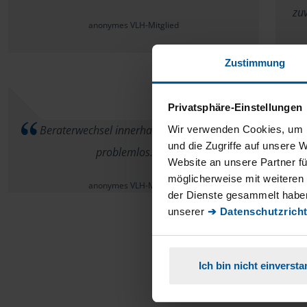
zuv
anonymes VLH-Mitglied
Zustimmung
Privatsphäre-Einstellungen
Beraterwechsel innerhalb VLH funktionierte
Wir verwenden Cookies, um I
und die Zugriffe auf unsere 
problemlos.
Website an unsere Partner fü
möglicherweise mit weiteren
anonymes VLH-Mitglied
der Dienste gesammelt haben
unserer
➔ Datenschutzricht
Ich bin nicht einverst