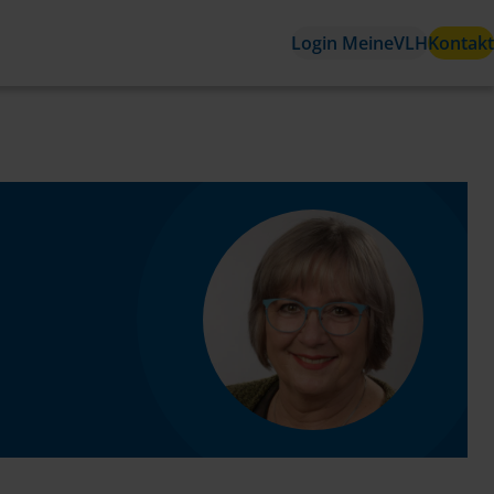
Login MeineVLH
Kontakt