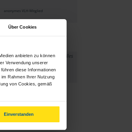
anonymes VLH-Mitglied
Über Cookies
eine negative Beanstandungen, Alles
 Medien anbieten zu können
hrer Verwendung unserer
bestens.
 führen diese Informationen
ie im Rahmen Ihrer Nutzung
anonymes VLH-Mitglied
ndung von Cookies, gemäß
Einverstanden