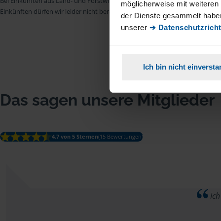
Bei Einkünften aus Land- und Forstwirtschaft, aus Gewerbebetrieb, aus selb
möglicherweise mit weiteren
Einkünften dürfen wir leider nicht beraten.
der Dienste gesammelt haben
unserer
➔ Datenschutzricht
Ich bin nicht einverst
Das sagen unsere Mitglieder
4.7 von 5 Sternen
(15 Bewertungen)
Ich