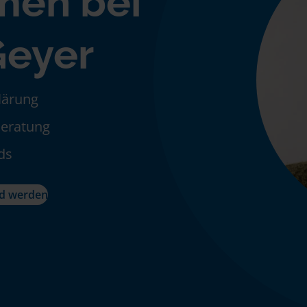
men bei
Geyer
klärung
Beratung
ds
ed werden