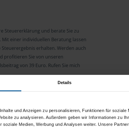
hre Steuererklärung und berate Sie zu
Mit einer individuellen Beratung lassen
le Steuerergebnis erhalten. Werden auch
d profitieren Sie von unseren
dsbeitrag von 39 Euro. Rufen Sie mich
Details
ng für Arbeitnehmer, Beamte, Auszubildende,
 Steuerberatungsgesetz (StBerG). Auch bei Einkünften
nhalte und Anzeigen zu personalisieren, Funktionen für soziale
en der geeignete Dienstleister für Sie.
Website zu analysieren. Außerdem geben wir Informationen zu I
r soziale Medien, Werbung und Analysen weiter. Unsere Partner