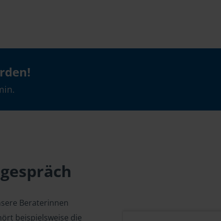
erden!
min.
sgespräch
nsere Beraterinnen
ört beispielsweise die