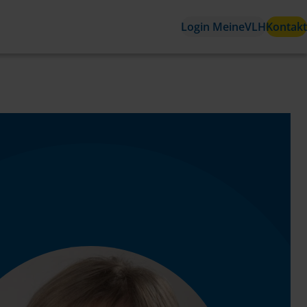
Login MeineVLH
Kontakt