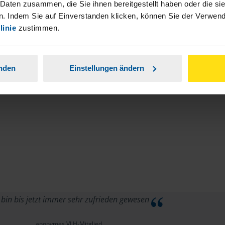
stständiger Tätigkeit und umsatzsteuerpflichtigen
 Daten zusammen, die Sie ihnen bereitgestellt haben oder die s
. Indem Sie auf Einverstanden klicken, können Sie der Verwe
linie
zustimmen.
anden
Einstellungen ändern
 bin bis jetzt immer sehr zufrieden gewesen
anonymes VLH-Mitglied