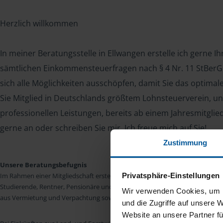
Herzlich willkommen
In meiner Beratungsstelle in Ellwangen erstelle ich gerne I
sämtlichen Einkommensteuerfragen nach § 4 Nr. 11 StBerG. 
sich alle Möglichkeiten ausschöpfen, damit Sie das optima
Sie Mitglied in Deutschlands größtem Lohnsteuerverein, un
professionellen Leistungen, bereits ab einem Jahresmitglie
gerne an oder schreiben Sie mir. Ich freue mich auf Sie!
Zustimmung
Unsere Beratungsbefugnis
Privatsphäre-Einstellungen
Im Rahmen einer Mitgliedschaft erstellen wir die Einkommensteuererkläru
Studierende, Rentner, Pensionäre und Unterhaltsempfänger nach § 4 Nr. 11
Wir verwenden Cookies, um I
aus Vermietung und Verpachtung sowie Kapitalerträgen sind wir in vielen Fäll
und die Zugriffe auf unsere 
Website an unsere Partner fü