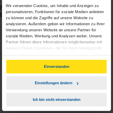
Noch keinen Zugang? So einfach
Wir verwenden Cookies, um Inhalte und Anzeigen zu
personalisieren, Funktionen für soziale Medien anbieten
beantragen Sie ihn.
zu können und die Zugriffe auf unsere Website zu
analysieren. Außerdem geben wir Informationen zu Ihrer
Verwendung unserer Website an unsere Partner für
Sie teilen mir mit, dass Sie MeineVLH nutzen
1
soziale Medien, Werbung und Analysen weiter. Unsere
wollen.
Partner führen diese Informationen möglicherweise mit
weiteren Daten zusammen, die Sie ihnen bereitgestellt
Sie bekommen eine E-Mail mit Ihren Zugangsdaten
2
haben oder die sie im Rahmen Ihrer Nutzung der Dienste
und einem Aktivierungslink.
gesammelt haben. Indem Sie auf Einverstanden klicken,
können Sie der Verwendung von Cookies, gemäß
Einverstanden
unserer
➔ Datenschutzrichtlinie
zustimmen.
3
Sie erhalten von mir Ihr Einmal-Passwort.
Einstellungen ändern
Aktivierungslink anklicken, Einmalpasswort
4
eingeben und los geht's.
Ich bin nicht einverstanden