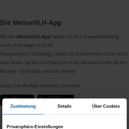
Die MeineVLH-App
Mit der
MeineVLH-App
haben Sie Ihre Steuererklärung
auch unterwegs im Griff.
Fotografieren Sie Belege, laden Sie Dokumente sicher hoch
oder lesen Sie Nachrichten von Ihrer Beraterin oder Ihrem
Berater – jederzeit und von überall.
Laden Sie die App kostenlos herunter:
Zustimmung
Details
Über Cookies
Privatsphäre-Einstellungen