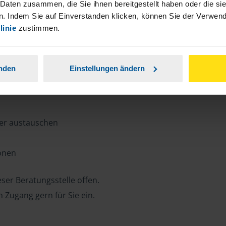
n, Zeit und Porto sparen und jederzeit
 Daten zusammen, die Sie ihnen bereitgestellt haben oder die s
. Indem Sie auf Einverstanden klicken, können Sie der Verwe
linie
zustimmen.
ansparent.
anden
Einstellungen ändern
ter austauschen
ionen
ser Beratungsstelle offen.
n Zugang gern für Sie ein.