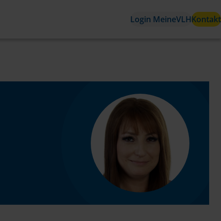
Login MeineVLH
Kontakt