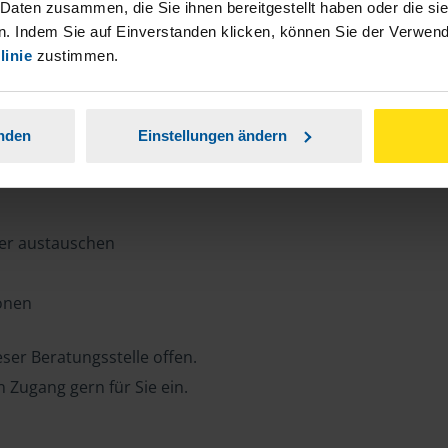
n, Zeit und Porto sparen und jederzeit
 Daten zusammen, die Sie ihnen bereitgestellt haben oder die s
. Indem Sie auf Einverstanden klicken, können Sie der Verwe
linie
zustimmen.
ansparent.
anden
Einstellungen ändern
ter austauschen
ionen
ser Beratungsstelle offen.
n Zugang gern für Sie ein.