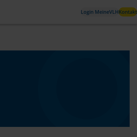
Login MeineVLH
Kontakt