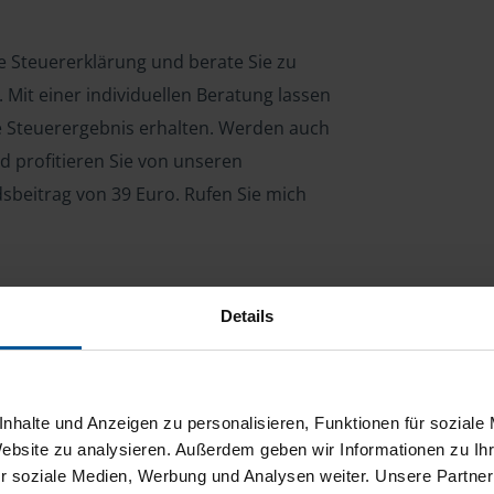
hre Steuererklärung und berate Sie zu
Mit einer individuellen Beratung lassen
le Steuerergebnis erhalten. Werden auch
d profitieren Sie von unseren
dsbeitrag von 39 Euro. Rufen Sie mich
Details
ng für Arbeitnehmer, Beamte, Auszubildende,
 Steuerberatungsgesetz (StBerG). Auch bei Einkünften
en der geeignete Dienstleister für Sie.
nhalte und Anzeigen zu personalisieren, Funktionen für soziale
stständiger Tätigkeit und umsatzsteuerpflichtigen
Website zu analysieren. Außerdem geben wir Informationen zu I
r soziale Medien, Werbung und Analysen weiter. Unsere Partner