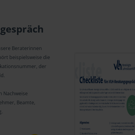
sgespräch
nsere Beraterinnen
ört beispielsweise die
fikationsnummer, der
d.
en Nachweise
tnehmer, Beamte,
g.