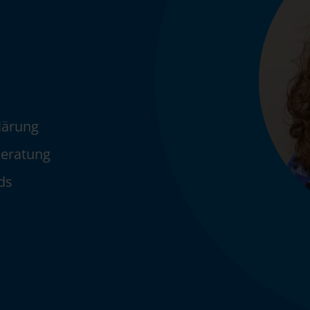
h
klärung
Beratung
ds