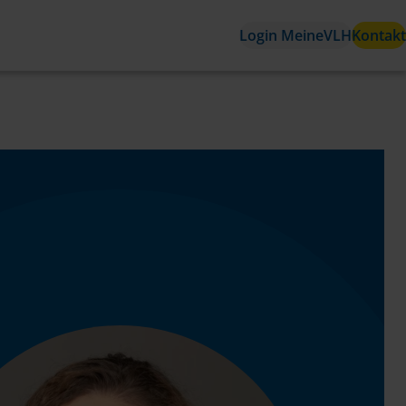
Login MeineVLH
Kontakt