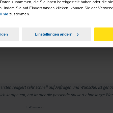
 Daten zusammen, die Sie ihnen bereitgestellt haben oder die s
. Indem Sie auf Einverstanden klicken, können Sie der Verwe
linie
zustimmen.
anden
Einstellungen ändern
ersten reagiert sehr schnell auf Anfragen und Wünsche. Ist gena
hlich kompetent, hat immer die passende Antwort ohne lange Wa
F. Wissmann