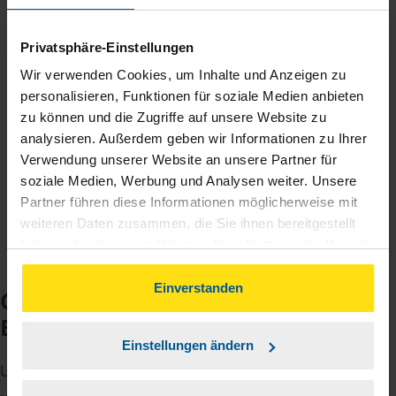
Persönliche Beratung
Bei Fragen zur Steuer ist Ihre VLH-Beratungsstelle
Privatsphäre-Einstellungen
immer für Sie da – ohne Zusatzkosten.
Wir verwenden Cookies, um Inhalte und Anzeigen zu
Fairer Beitrag
personalisieren, Funktionen für soziale Medien anbieten
zu können und die Zugriffe auf unsere Website zu
Sie zahlen für alle unsere Leistungen nur einen
analysieren. Außerdem geben wir Informationen zu Ihrer
jährlichen Mitgliedsbeitrag, der sich nach Ihren
Verwendung unserer Website an unsere Partner für
Jahreseinnahmen richtet.
soziale Medien, Werbung und Analysen weiter. Unsere
Partner führen diese Informationen möglicherweise mit
weiteren Daten zusammen, die Sie ihnen bereitgestellt
haben oder die sie im Rahmen Ihrer Nutzung der Dienste
gesammelt haben. Indem Sie auf Einverstanden klicken,
können Sie der Verwendung von Cookies, gemäß
Einverstanden
Checkliste für Ihr
unserer
➔ Datenschutzrichtlinie
zustimmen.
Beratungsgespräch
Einstellungen ändern
Um Ihre Steuererklärung erstellen zu können, benötigen