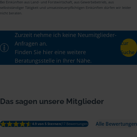
Bei Einkünften aus Land- und Forstwirtschaft, aus Gewerbebetrieb, aus
selbstständiger Tätigkeit und umsatzsteuerpflichtigen Einkünften dürfen wir leider
nicht beraten.
Zurzeit nehme ich keine Neumitglieder-
Anfragen an.
Zur
Finden Sie hier eine weitere
Suche
Beratungsstelle in Ihrer Nähe.
Das sagen unsere Mitglieder
Alle Bewertungen
4.9 von 5 Sternen
(17 Bewertungen)