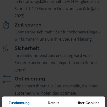
In Erstattungsfällen erhalten VLH-Mitglieder im
Schnitt 1.400 Euro vom Finanzamt zurück. (Jahr:
2023)
Zeit sparen
Gönnen Sie sich mehr Zeit für schönere Dinge –
wir kümmern uns um Ihre Steuererklärung.
Sicherheit
Ihre Einkommensteuererklärung wird von
Steuerexpertinnen und -experten erstellt und
geprüft.
Optimierung
Wir sichern Ihnen alle Steuervorteile, die Ihnen
zustehen, und holen das optimale
Steuerergebnis für Sie raus.
Zustimmung
Details
Über Cookies