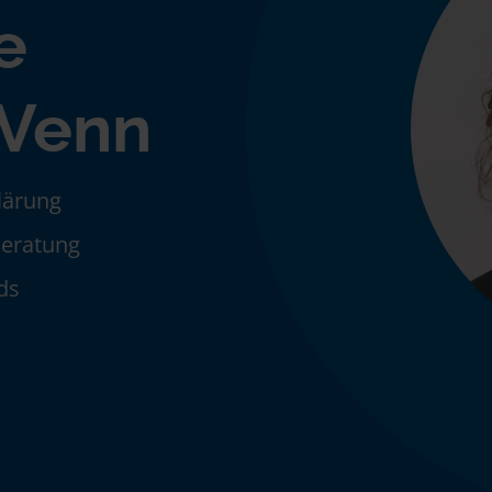
e
-Venn
klärung
Beratung
ds