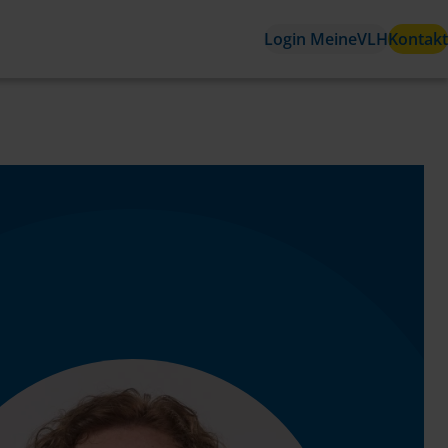
Login MeineVLH
Kontakt