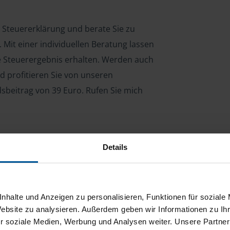
re Steuererklärung und berate Sie zu
Mit einer individuellen Beratung lassen
le Steuerergebnis erhalten. Werden auch
d profitieren Sie von unseren
dsbeitrag von 39 Euro. Rufen Sie mich
Details
ng für Arbeitnehmer, Beamte, Auszubildende,
 Steuerberatungsgesetz (StBerG). Auch bei Einkünften
en der geeignete Dienstleister für Sie.
nhalte und Anzeigen zu personalisieren, Funktionen für soziale
stständiger Tätigkeit und umsatzsteuerpflichtigen
Website zu analysieren. Außerdem geben wir Informationen zu I
r soziale Medien, Werbung und Analysen weiter. Unsere Partner