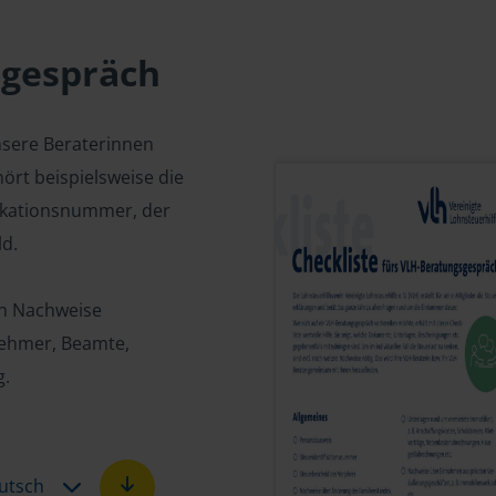
sgespräch
nsere Beraterinnen
ört beispielsweise die
fikationsnummer, der
d.
en Nachweise
tnehmer, Beamte,
g.
utsch