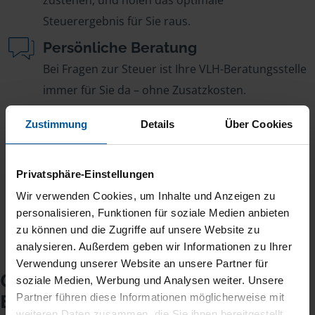
zustehen, und holen das optimale
Steuerergebnis für Sie raus.
Persönliche Beratung
Bei Fragen zur Steuer ist Ihre VLH-Beratungsstelle
immer für Sie da – ohne Zusatzkosten.
Fairer Beitrag
Zustimmung
Details
Über Cookies
Sie zahlen für alle unsere Leistungen nur einen
jährlichen Mitgliedsbeitrag, der sich nach Ihren
Privatsphäre-Einstellungen
Jahreseinnahmen richtet.
Wir verwenden Cookies, um Inhalte und Anzeigen zu
personalisieren, Funktionen für soziale Medien anbieten
zu können und die Zugriffe auf unsere Website zu
analysieren. Außerdem geben wir Informationen zu Ihrer
Verwendung unserer Website an unsere Partner für
Checkliste für Ihr
soziale Medien, Werbung und Analysen weiter. Unsere
Beratungsgespräch
Partner führen diese Informationen möglicherweise mit
weiteren Daten zusammen, die Sie ihnen bereitgestellt