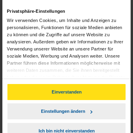
Privatsphäre-Einstellungen
anonymes VLH-Mitglied
Wir verwenden Cookies, um Inhalte und Anzeigen zu
personalisieren, Funktionen für soziale Medien anbieten
zu können und die Zugriffe auf unsere Website zu
analysieren. Außerdem geben wir Informationen zu Ihrer
Ich bin mit der Arbeit/Beratung sehr zufrieden.
Verwendung unserer Website an unsere Partner für
soziale Medien, Werbung und Analysen weiter. Unsere
Harry Wolf
Partner führen diese Informationen möglicherweise mit
weiteren Daten zusammen, die Sie ihnen bereitgestellt
haben oder die sie im Rahmen Ihrer Nutzung der Dienste
gesammelt haben. Indem Sie auf Einverstanden klicken,
können Sie der Verwendung von Cookies, gemäß
Einverstanden
unserer
➔ Datenschutzrichtlinie
zustimmen.
Sehr guter, professioneller Service
Einstellungen ändern
anonymes VLH-Mitglied
Ich bin nicht einverstanden