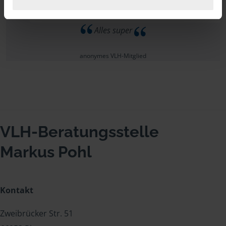
Alles super
anonymes VLH-Mitglied
VLH-Beratungsstelle
Markus Pohl
Kontakt
Zweibrücker Str. 51