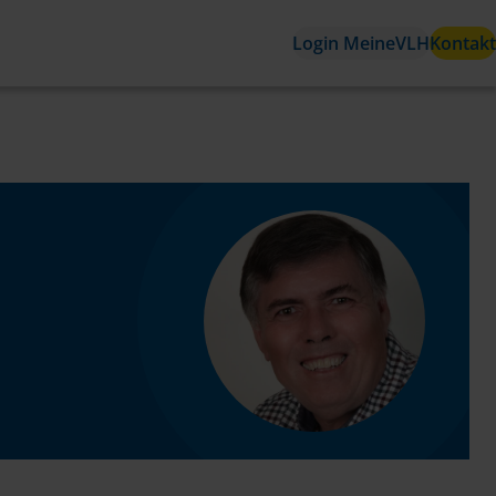
Login MeineVLH
Kontakt