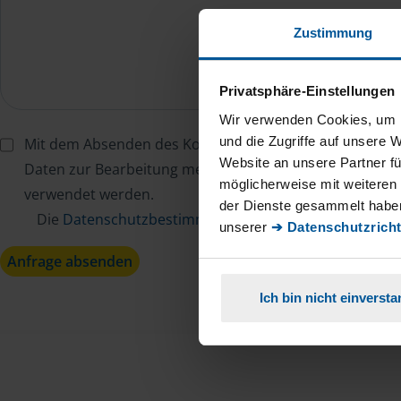
Zustimmung
Privatsphäre-Einstellungen
Wir verwenden Cookies, um I
und die Zugriffe auf unsere 
Mit dem Absenden des Kontaktformulars erkläre ich mi
Website an unsere Partner fü
Daten zur Bearbeitung meines Anliegens sowie zur inter
möglicherweise mit weiteren
verwendet werden.
der Dienste gesammelt haben
Die
Datenschutzbestimmungen
habe ich zur Kenntn
unserer
➔ Datenschutzricht
Anfrage absenden
Ich bin nicht einverst