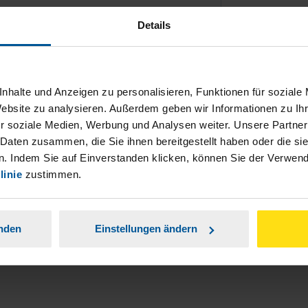
Details
nhalte und Anzeigen zu personalisieren, Funktionen für soziale
Website zu analysieren. Außerdem geben wir Informationen zu I
ch damit einverstanden, dass meine
r soziale Medien, Werbung und Analysen weiter. Unsere Partner
nen Analyse der Zugriffsquelle
 Daten zusammen, die Sie ihnen bereitgestellt haben oder die s
. Indem Sie auf Einverstanden klicken, können Sie der Verwe
is genommen.
*
linie
zustimmen.
anden
Einstellungen ändern