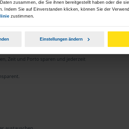
 Daten zusammen, die Sie ihnen bereitgestellt haben oder die s
. Indem Sie auf Einverstanden klicken, können Sie der Verwe
linie
zustimmen.
rtal
anden
Einstellungen ändern
n, Zeit und Porto sparen und jederzeit
ansparent.
ter austauschen