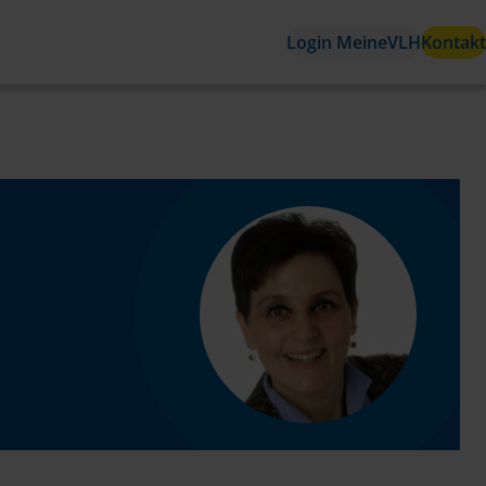
Login MeineVLH
Kontakt