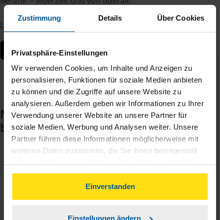
Berater – jederzeit und von überall.
Zustimmung
Details
Über Cookies
Laden Sie die App kostenlos herunter:
Privatsphäre-Einstellungen
Wir verwenden Cookies, um Inhalte und Anzeigen zu
personalisieren, Funktionen für soziale Medien anbieten
zu können und die Zugriffe auf unsere Website zu
analysieren. Außerdem geben wir Informationen zu Ihrer
Noch keinen Zugang? So einfach
Verwendung unserer Website an unsere Partner für
beantragen Sie ihn.
soziale Medien, Werbung und Analysen weiter. Unsere
Partner führen diese Informationen möglicherweise mit
weiteren Daten zusammen, die Sie ihnen bereitgestellt
haben oder die sie im Rahmen Ihrer Nutzung der Dienste
Sie teilen mir mit, dass Sie MeineVLH nutzen
1
gesammelt haben. Indem Sie auf Einverstanden klicken,
wollen.
können Sie der Verwendung von Cookies, gemäß
Einverstanden
unserer
➔ Datenschutzrichtlinie
zustimmen.
Sie bekommen eine E-Mail mit Ihren Zugangsdaten
2
und einem Aktivierungslink.
Einstellungen ändern