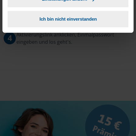
3
Sie erhalten von mir Ihr Einmal-Passwort.
Ich bin nicht einverstanden
Aktivierungslink anklicken, Einmalpasswort
4
eingeben und los geht's.