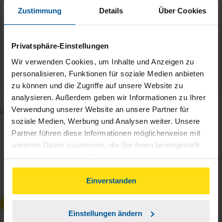
Zustimmung
Details
Über Cookies
Privatsphäre-Einstellungen
Wir verwenden Cookies, um Inhalte und Anzeigen zu
personalisieren, Funktionen für soziale Medien anbieten
zu können und die Zugriffe auf unsere Website zu
analysieren. Außerdem geben wir Informationen zu Ihrer
Verwendung unserer Website an unsere Partner für
Mit dem Absenden des Kontaktformulars erkläre ich
soziale Medien, Werbung und Analysen weiter. Unsere
mich damit einverstanden, dass meine Daten zur
Partner führen diese Informationen möglicherweise mit
Bearbeitung meines Anliegens sowie zur internen
weiteren Daten zusammen, die Sie ihnen bereitgestellt
Analyse der Zugriffsquelle verwendet werden.
haben oder die sie im Rahmen Ihrer Nutzung der Dienste
Die
Datenschutzbestimmungen
habe ich zur
gesammelt haben. Indem Sie auf Einverstanden klicken,
Kenntnis genommen.
*
können Sie der Verwendung von Cookies, gemäß
Einverstanden
unserer
➔ Datenschutzrichtlinie
zustimmen.
Anfrage absenden
Einstellungen ändern