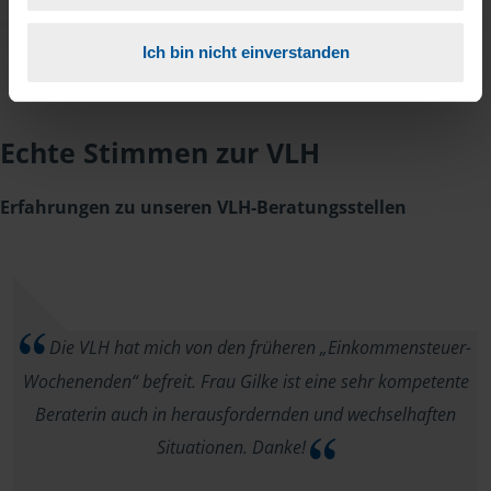
Ich bin nicht einverstanden
Echte Stimmen zur VLH
Erfahrungen zu unseren VLH-Beratungsstellen
Die VLH hat mich von den früheren „Einkommensteuer-
Wochenenden“ befreit. Frau Gilke ist eine sehr kompetente
Beraterin auch in herausfordernden und wechselhaften
Situationen. Danke!