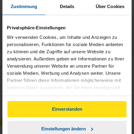
Zustimmung
Details
Über Cookies
Privatsphäre-Einstellungen
Wir verwenden Cookies, um Inhalte und Anzeigen zu
personalisieren, Funktionen für soziale Medien anbieten
zu können und die Zugriffe auf unsere Website zu
analysieren. Außerdem geben wir Informationen zu Ihrer
Verwendung unserer Website an unsere Partner für
Mit dem Absenden des Kontaktformulars erkläre ich
soziale Medien, Werbung und Analysen weiter. Unsere
mich damit einverstanden, dass meine Daten zur
Partner führen diese Informationen möglicherweise mit
Bearbeitung meines Anliegens sowie zur internen
weiteren Daten zusammen, die Sie ihnen bereitgestellt
Analyse der Zugriffsquelle verwendet werden.
haben oder die sie im Rahmen Ihrer Nutzung der Dienste
Die
Datenschutzbestimmungen
habe ich zur
gesammelt haben. Indem Sie auf Einverstanden klicken,
Kenntnis genommen.
*
können Sie der Verwendung von Cookies, gemäß
Einverstanden
unserer
➔ Datenschutzrichtlinie
zustimmen.
Anfrage absenden
Einstellungen ändern