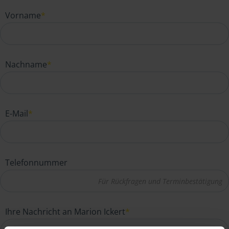
Vorname
*
Nachname
*
E-Mail
*
Telefonnummer
Ihre Nachricht an Marion Ickert
*