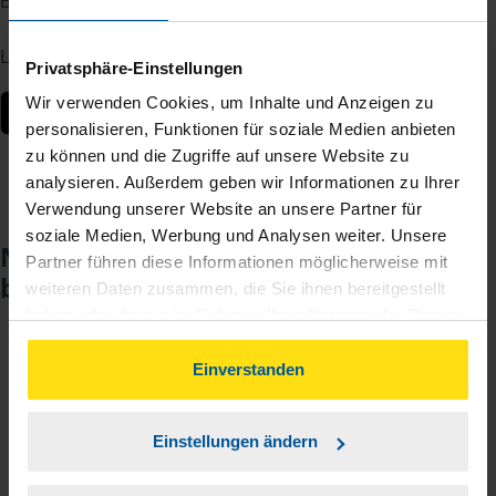
Berater – jederzeit und von überall.
Laden Sie die App kostenlos herunter:
Privatsphäre-Einstellungen
Wir verwenden Cookies, um Inhalte und Anzeigen zu
personalisieren, Funktionen für soziale Medien anbieten
zu können und die Zugriffe auf unsere Website zu
analysieren. Außerdem geben wir Informationen zu Ihrer
Verwendung unserer Website an unsere Partner für
soziale Medien, Werbung und Analysen weiter. Unsere
Noch keinen Zugang? So einfach
Partner führen diese Informationen möglicherweise mit
beantragen Sie ihn.
weiteren Daten zusammen, die Sie ihnen bereitgestellt
haben oder die sie im Rahmen Ihrer Nutzung der Dienste
gesammelt haben. Indem Sie auf Einverstanden klicken,
können Sie der Verwendung von Cookies, gemäß
Einverstanden
Sie teilen mir mit, dass Sie MeineVLH nutzen
1
unserer
➔ Datenschutzrichtlinie
zustimmen.
wollen.
Einstellungen ändern
Sie bekommen eine E-Mail mit Ihren Zugangsdaten
2
und einem Aktivierungslink.