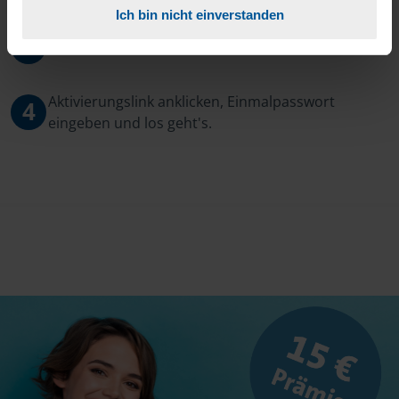
Ich bin nicht einverstanden
3
Sie erhalten von mir Ihr Einmal-Passwort.
Aktivierungslink anklicken, Einmalpasswort
4
eingeben und los geht's.