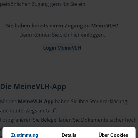
persönlichen Zugang gern für Sie ein.
Sie haben bereits einen Zugang zu MeineVLH?
Dann können Sie sich hier einloggen.
Login MeineVLH
Die MeineVLH-App
Mit der
MeineVLH-App
haben Sie Ihre Steuererklärung
auch unterwegs im Griff.
Fotografieren Sie Belege, laden Sie Dokumente sicher hoch
oder lesen Sie Nachrichten von Ihrer Beraterin oder Ihrem
Zustimmung
Details
Über Cookies