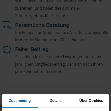
Wir sichern Ihnen alle Steuervorteile, die Ihnen
zustehen, und holen das optimale
Steuerergebnis für Sie raus.
Persönliche Beratung
Bei Fragen zur Steuer ist Ihre VLH-Beratungsstelle
immer für Sie da – ohne Zusatzkosten.
Fairer Beitrag
Sie zahlen für alle unsere Leistungen nur einen
jährlichen Mitgliedsbeitrag, der sich nach Ihren
Jahreseinnahmen richtet.
Zustimmung
Details
Über Cookies
Checkliste für Ihr