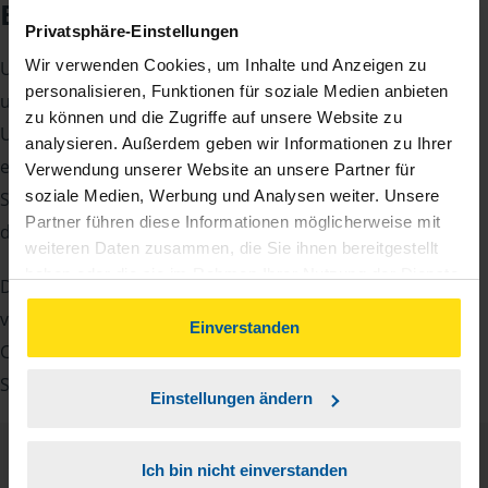
Beratungsgespräch
Privatsphäre-Einstellungen
Wir verwenden Cookies, um Inhalte und Anzeigen zu
Um Ihre Steuererklärung erstellen zu können, benötigen
personalisieren, Funktionen für soziale Medien anbieten
unsere Beraterinnen und Berater eine Reihe von
zu können und die Zugriffe auf unsere Website zu
Unterlagen von Ihnen. Dazu gehört beispielsweise die
analysieren. Außerdem geben wir Informationen zu Ihrer
elektronische Lohnsteuerbescheinigung, Ihre
Verwendung unserer Website an unsere Partner für
soziale Medien, Werbung und Analysen weiter. Unsere
Steueridentifikationsnummer, der Rentenbescheid oder
Partner führen diese Informationen möglicherweise mit
die Bescheinigung über das Kindergeld.
weiteren Daten zusammen, die Sie ihnen bereitgestellt
haben oder die sie im Rahmen Ihrer Nutzung der Dienste
Damit Sie sich gut vorbereiten können und keinen der
gesammelt haben. Indem Sie auf Einverstanden klicken,
vielen Nachweise vergessen, stellen wir Ihnen hier eine
können Sie der Verwendung von Cookies, gemäß
Einverstanden
Checkliste für Arbeitnehmer, Beamte, Auszubildende und
unserer
➔ Datenschutzrichtlinie
zustimmen.
Studenten sowie Rentner zur Verfügung.
Einstellungen ändern
Checkliste
Ich bin nicht einverstanden
Deutsch