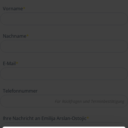
Vorname
*
Nachname
*
E-Mail
*
Telefonnummer
Ihre Nachricht an Emilija Arslan-Ostojic
*