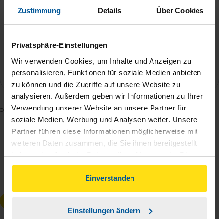
Zustimmung
Details
Über Cookies
Privatsphäre-Einstellungen
Wir verwenden Cookies, um Inhalte und Anzeigen zu
personalisieren, Funktionen für soziale Medien anbieten
zu können und die Zugriffe auf unsere Website zu
analysieren. Außerdem geben wir Informationen zu Ihrer
Verwendung unserer Website an unsere Partner für
Mit dem Absenden des Kontaktformulars erkläre ich
soziale Medien, Werbung und Analysen weiter. Unsere
mich damit einverstanden, dass meine Daten zur
Partner führen diese Informationen möglicherweise mit
Bearbeitung meines Anliegens sowie zur internen
weiteren Daten zusammen, die Sie ihnen bereitgestellt
Analyse der Zugriffsquelle verwendet werden.
haben oder die sie im Rahmen Ihrer Nutzung der Dienste
Die
Datenschutzbestimmungen
habe ich zur
gesammelt haben. Indem Sie auf Einverstanden klicken,
Kenntnis genommen.
*
können Sie der Verwendung von Cookies, gemäß
Einverstanden
unserer
➔ Datenschutzrichtlinie
zustimmen.
Anfrage absenden
Einstellungen ändern