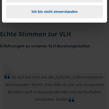
Ich bin nicht einverstanden
Echte Stimmen zur VLH
Erfahrungen zu unseren VLH-Beratungsstellen
Die VLH hat mich von den früheren „Einkommensteuer-
Wochenenden“ befreit. Frau Gilke ist eine sehr kompetente
Beraterin auch in herausfordernden und wechselhaften
Situationen. Danke!