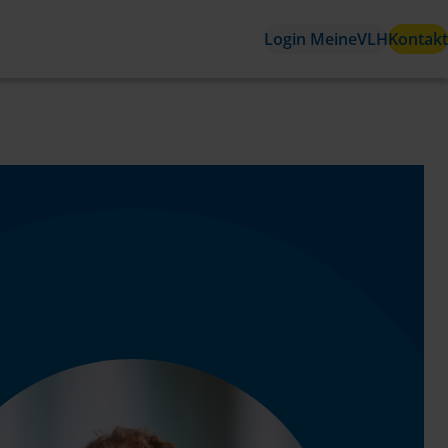
Login MeineVLH
Kontakt