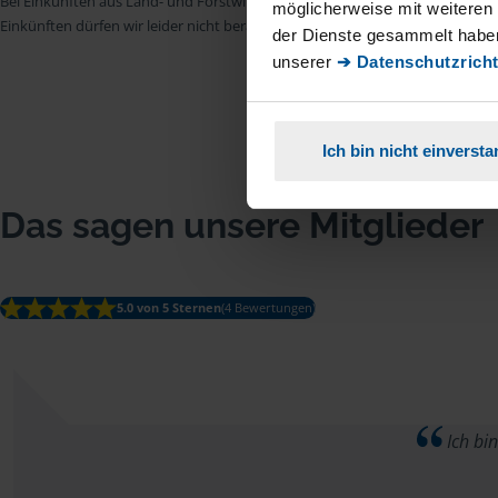
Bei Einkünften aus Land- und Forstwirtschaft, aus Gewerbebetrieb, aus selb
möglicherweise mit weiteren
Einkünften dürfen wir leider nicht beraten.
der Dienste gesammelt haben
unserer
➔ Datenschutzricht
Ich bin nicht einverst
Das sagen unsere Mitglieder
5.0 von 5 Sternen
(4 Bewertungen)
Ich bin