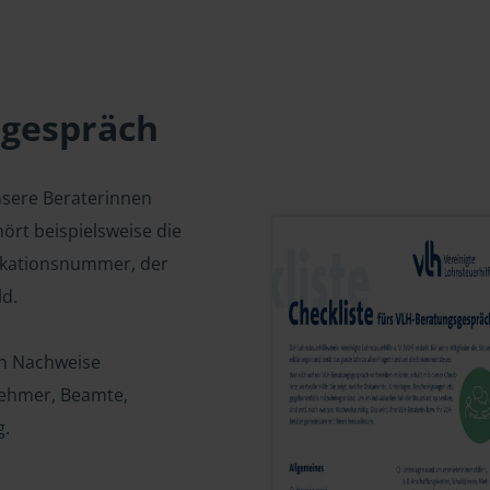
sgespräch
nsere Beraterinnen
ört beispielsweise die
fikationsnummer, der
d.
en Nachweise
tnehmer, Beamte,
g.