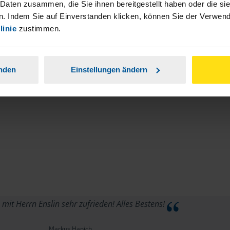
stständiger Tätigkeit und umsatzsteuerpflichtigen
 Daten zusammen, die Sie ihnen bereitgestellt haben oder die s
. Indem Sie auf Einverstanden klicken, können Sie der Verwe
linie
zustimmen.
anden
Einstellungen ändern
 mit Herrn Enslin sehr zufrieden! Alles Bestens!
Markus Hanich