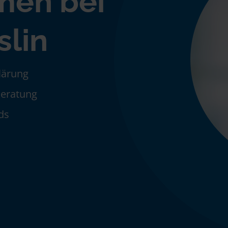
men bei
slin
klärung
Beratung
ds