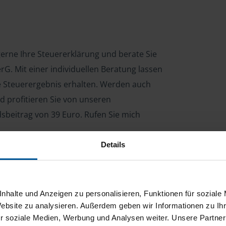
 gerne Ihre Steuererklärung und berate Sie
G. Mit einer individuellen Beratung lassen
le Steuerergebnis erhalten. Werden auch
d profitieren Sie von unseren
dsbeitrag von 39 Euro. Rufen Sie mich
Details
ng für Arbeitnehmer, Beamte, Auszubildende,
 Steuerberatungsgesetz (StBerG). Auch bei Einkünften
nhalte und Anzeigen zu personalisieren, Funktionen für soziale
en der geeignete Dienstleister für Sie.
Website zu analysieren. Außerdem geben wir Informationen zu I
r soziale Medien, Werbung und Analysen weiter. Unsere Partner