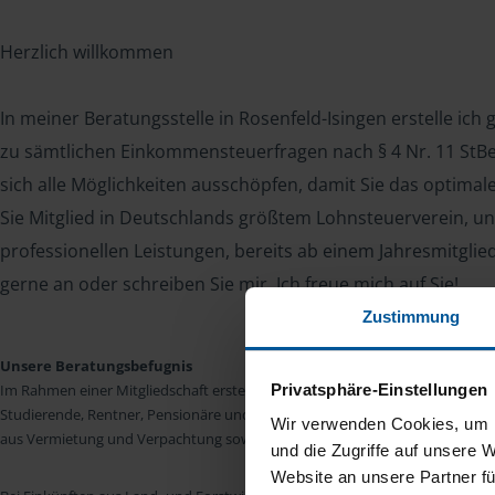
Herzlich willkommen
In meiner Beratungsstelle in Rosenfeld-Isingen erstelle ich
zu sämtlichen Einkommensteuerfragen nach § 4 Nr. 11 StBer
sich alle Möglichkeiten ausschöpfen, damit Sie das optima
Sie Mitglied in Deutschlands größtem Lohnsteuerverein, un
professionellen Leistungen, bereits ab einem Jahresmitglie
gerne an oder schreiben Sie mir. Ich freue mich auf Sie!
Zustimmung
Unsere Beratungsbefugnis
Privatsphäre-Einstellungen
Im Rahmen einer Mitgliedschaft erstellen wir die Einkommensteuererkläru
Studierende, Rentner, Pensionäre und Unterhaltsempfänger nach § 4 Nr. 11
Wir verwenden Cookies, um I
aus Vermietung und Verpachtung sowie Kapitalerträgen sind wir in vielen Fäll
und die Zugriffe auf unsere 
Website an unsere Partner fü