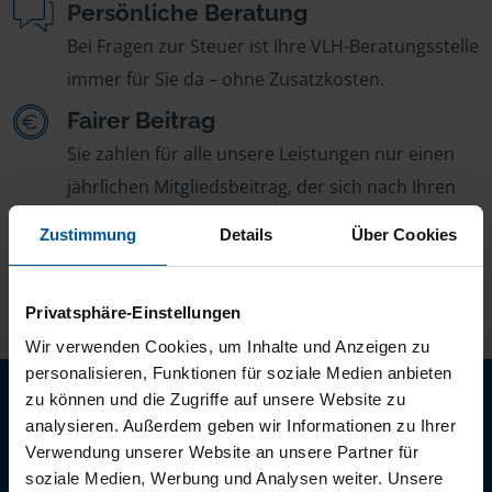
Persönliche Beratung
Bei Fragen zur Steuer ist Ihre VLH-Beratungsstelle
immer für Sie da – ohne Zusatzkosten.
Fairer Beitrag
Sie zahlen für alle unsere Leistungen nur einen
jährlichen Mitgliedsbeitrag, der sich nach Ihren
Jahreseinnahmen richtet.
Zustimmung
Details
Über Cookies
Privatsphäre-Einstellungen
Wir verwenden Cookies, um Inhalte und Anzeigen zu
personalisieren, Funktionen für soziale Medien anbieten
Neu: Jetzt auch digital Mitglied werden!
zu können und die Zugriffe auf unsere Website zu
Schnell, einfach und komplett online - ohne Termin.
analysieren. Außerdem geben wir Informationen zu Ihrer
Verwendung unserer Website an unsere Partner für
Jetzt digital starten
soziale Medien, Werbung und Analysen weiter. Unsere