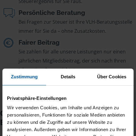
Steuerergebnis für Sie raus.
Persönliche Beratung
Bei Fragen zur Steuer ist Ihre VLH-Beratungsstelle
immer für Sie da – ohne Zusatzkosten.
Fairer Beitrag
Sie zahlen für alle unsere Leistungen nur einen
jährlichen Mitgliedsbeitrag, der sich nach Ihren
Jahreseinnahmen richtet.
Zustimmung
Details
Über Cookies
Privatsphäre-Einstellungen
Wir verwenden Cookies, um Inhalte und Anzeigen zu
Checkliste für Ihr
personalisieren, Funktionen für soziale Medien anbieten
Beratungsgespräch
zu können und die Zugriffe auf unsere Website zu
analysieren. Außerdem geben wir Informationen zu Ihrer