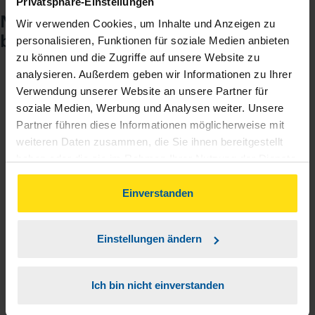
Privatsphäre-Einstellungen
Noch keinen Zugang? So einfach
Wir verwenden Cookies, um Inhalte und Anzeigen zu
beantragen Sie ihn.
personalisieren, Funktionen für soziale Medien anbieten
zu können und die Zugriffe auf unsere Website zu
analysieren. Außerdem geben wir Informationen zu Ihrer
Verwendung unserer Website an unsere Partner für
Sie teilen mir mit, dass Sie MeineVLH nutzen
1
soziale Medien, Werbung und Analysen weiter. Unsere
wollen.
Partner führen diese Informationen möglicherweise mit
weiteren Daten zusammen, die Sie ihnen bereitgestellt
Sie bekommen eine E-Mail mit Ihren Zugangsdaten
2
haben oder die sie im Rahmen Ihrer Nutzung der Dienste
und einem Aktivierungslink.
gesammelt haben. Indem Sie auf Einverstanden klicken,
können Sie der Verwendung von Cookies, gemäß
Einverstanden
3
Sie erhalten von mir Ihr Einmal-Passwort.
unserer
➔ Datenschutzrichtlinie
zustimmen.
Einstellungen ändern
Aktivierungslink anklicken, Einmalpasswort
4
eingeben und los geht's.
Ich bin nicht einverstanden