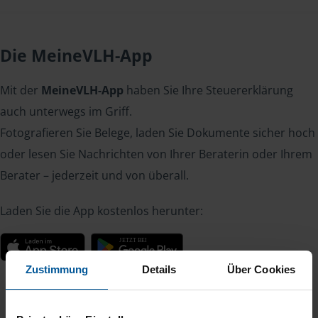
Die MeineVLH-App
Mit der
MeineVLH-App
haben Sie Ihre Steuererklärung
auch unterwegs im Griff.
Fotografieren Sie Belege, laden Sie Dokumente sicher hoch
oder lesen Sie Nachrichten von Ihrer Beraterin oder Ihrem
Berater – jederzeit und von überall.
Laden Sie die App kostenlos herunter:
Zustimmung
Details
Über Cookies