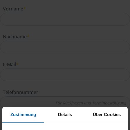
Vorname
*
Nachname
*
E-Mail
*
Telefonnummer
Zustimmung
Details
Über Cookies
Ihre Nachricht an Hans-Jürgen Scherzer
*