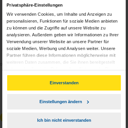
Privatsphäre-Einstellungen
Wir verwenden Cookies, um Inhalte und Anzeigen zu
personalisieren, Funktionen für soziale Medien anbieten
zu können und die Zugriffe auf unsere Website zu
analysieren. Außerdem geben wir Informationen zu Ihrer
Verwendung unserer Website an unsere Partner für
soziale Medien, Werbung und Analysen weiter. Unsere
Partner führen diese Informationen möglicherweise mit
weiteren Daten zusammen, die Sie ihnen bereitgestellt
Mit dem Absenden des Kontaktformulars erkläre ich
haben oder die sie im Rahmen Ihrer Nutzung der Dienste
mich damit einverstanden, dass meine Daten zur
gesammelt haben. Indem Sie auf Einverstanden klicken,
Bearbeitung meines Anliegens sowie zur internen
können Sie der Verwendung von Cookies, gemäß
Einverstanden
Analyse der Zugriffsquelle verwendet werden.
unserer
➔ Datenschutzrichtlinie
zustimmen.
Die
Datenschutzbestimmungen
habe ich zur
Einstellungen ändern
Kenntnis genommen.
*
Anfrage absenden
Ich bin nicht einverstanden